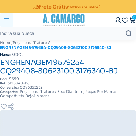
Frete Grátis
* CONSULTE AS REGRAS
0
/
/
Home
Peças para Tratores
ENGRENAGEM 9579254-CQ29408-80623100 3176340-BJ
BEJOL
Marca:
ENGRENAGEM 9579254-
CQ29408-80623100 3176340-BJ
9699
Cod.:
3176340-BJ
Ref.:
0095353232
Conversão.:
Peças para Tratores, Eixo Dianteiro, Peças Por Marcas
Categorias:
Compatíveis, Bejol, Marcas