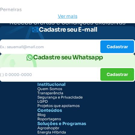
Perneiras
Ver mais
Receba ofertas e condições exclusivas
Cadastre seu E-mail
Cadastrar
Cadastre seu Whatsapp
Cadastrar
Institucional
Quem Somos
Transparência
Segurança e Privacidade
LGPD
Projetos que apoiamos
Conteúdos
Blog
Roportagens
Soluções e Programas
Agroshopbr
Energia Híbrida