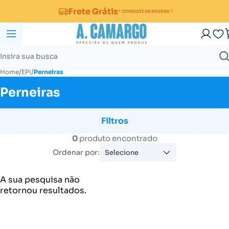
Frete Grátis
* CONSULTE AS REGRAS
/
/
Home
EPI
Perneiras
Perneiras
Filtros
0
produto encontrado
Ordenar por:
Selecione
A sua pesquisa não
retornou resultados.