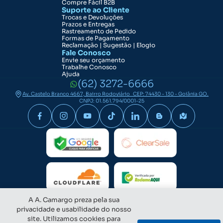
Compre Fácil B2B
Suporte ao Cliente
Trocas e Devoluções
Prazos e Entregas
Rastreamento de Pedido
Formas de Pagamento
Reclamação | Sugestão | Elogio
Fale Conosco
Envie seu orçamento
Trabalhe Conosco
Ajuda
(62) 3272-6666
Av. Castelo Branco 4667, Bairro Rodoviário CEP: 74430 - 130 - Goiânia GO.
CNPJ: 01.561.794/0001-25
A A. Camargo preza pela sua
privacidade e usabilidade do nosso
site. Utilizamos cookies para