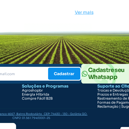
Ver mais
Cadastre seu
Cadastrar
Whatsapp
Soluções e Programas
Suporte ao Cli
Agroshopbr
Trocas e Devoluç
Energia Híbrida
Prazos e Entregas
Compre Fácil B2B
Rastreamento de 
Formas de Pagam
Reclamação | Suge
ranco 4667, Bairro Rodoviário CEP: 74430 - 130 - Goiânia GO.
CNPJ: 01.561.794/0001-25