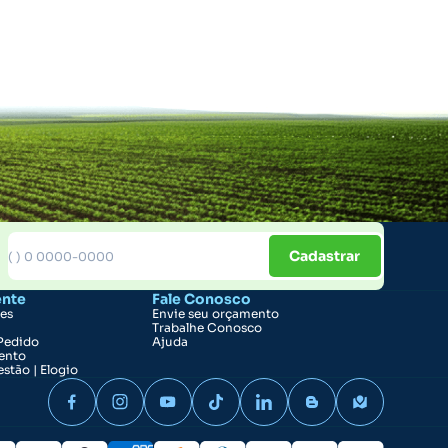
Cadastrar
ente
Fale Conosco
ões
Envie seu orçamento
Trabalhe Conosco
Pedido
Ajuda
ento
stão | Elogio