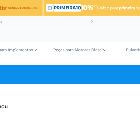
OFF
10%
tis
PRIMEIRA10
Válido para
primeira
c
* CONSULTE AS REGRAS
da
para Implementos
Peças para Motores Diesel
Pulveri
nou