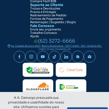
Compre Fácil B2B
Suporte ao Cliente
Trocas e Devoluções
Prazos e Entregas
Rastreamento de Pedido
Formas de Pagamento
Reclamação | Sugestão | Elogio
Fale Conosco
Envie seu orçamento
Trabalhe Conosco
Ajuda
(62) 3272-6666
Av. Castelo Branco 4667, Bairro Rodoviário CEP: 74430 - 130 - Goiânia GO.
CNPJ: 01.561.794/0001-25
A A. Camargo preza pela sua
privacidade e usabilidade do nosso
site. Utilizamos cookies para