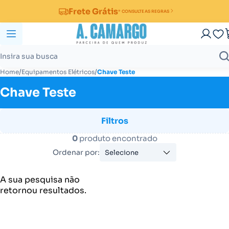
Frete Grátis
* CONSULTE AS REGRAS
/
/
Home
Equipamentos Elétricos
Chave Teste
Chave Teste
Filtros
0
produto encontrado
Ordenar por:
Selecione
A sua pesquisa não
retornou resultados.