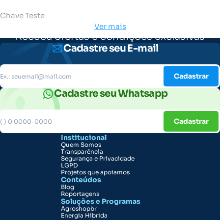
Chave Teste
Ver mais
Receba ofertas e condições exclusivas
Cadastre seu E-mail
Cadastrar
Cadastre seu Whatsapp
Cadastrar
Institucional
Quem Somos
Transparência
Segurança e Privacidade
LGPD
Projetos que apoiamos
Conteúdos
Blog
Roportagens
Soluções e Programas
Agroshopbr
Energia Híbrida