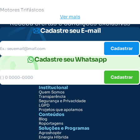
Motores Trifásicos
Ver mais
Receba ofertas e condições exclusivas
Cadastre seu E-mail
Cadastrar
Cadastre seu Whatsapp
Cadastrar
Institucional
Quem Somos
Transparência
Segurança e Privacidade
LGPD
Projetos que apoiamos
Conteúdos
Blog
Roportagens
Soluções e Programas
Agroshopbr
Energia Híbrida