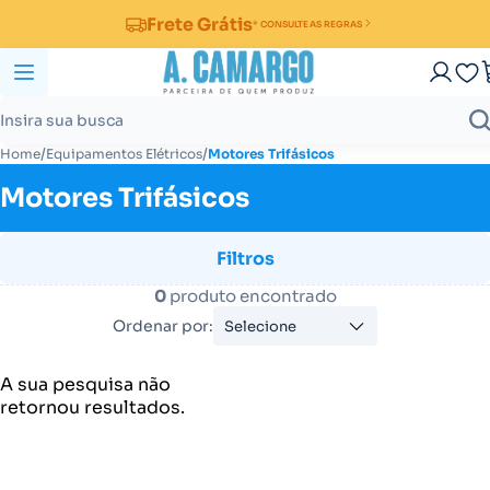
Frete Grátis
* CONSULTE AS REGRAS
/
/
Home
Equipamentos Elétricos
Motores Trifásicos
Motores Trifásicos
Filtros
0
produto encontrado
Ordenar por:
Selecione
A sua pesquisa não
retornou resultados.