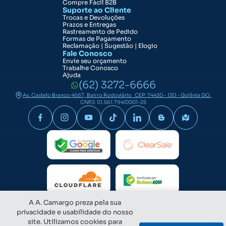
Compre Fácil B2B
Suporte ao Cliente
Trocas e Devoluções
Prazos e Entregas
Rastreamento de Pedido
Formas de Pagamento
Reclamação | Sugestão | Elogio
Fale Conosco
Envie seu orçamento
Trabalhe Conosco
Ajuda
(62) 3272-6666
Av. Castelo Branco 4667, Bairro Rodoviário CEP: 74430 - 130 - Goiânia GO.
CNPJ: 01.561.794/0001-25
A A. Camargo preza pela sua
privacidade e usabilidade do nosso
site. Utilizamos cookies para