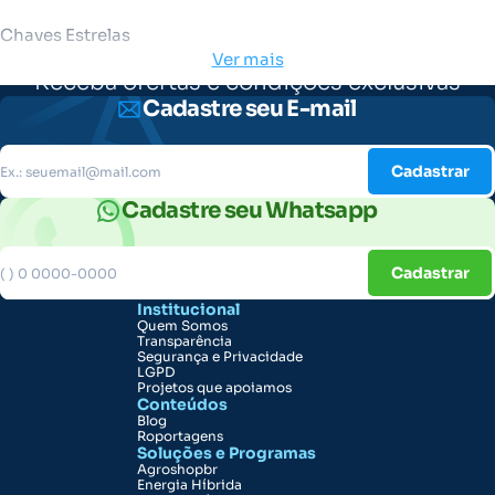
Chaves Estrelas
Ver mais
Receba ofertas e condições exclusivas
Cadastre seu E-mail
Cadastrar
Cadastre seu Whatsapp
Cadastrar
Institucional
Quem Somos
Transparência
Segurança e Privacidade
LGPD
Projetos que apoiamos
Conteúdos
Blog
Roportagens
Soluções e Programas
Agroshopbr
Energia Híbrida