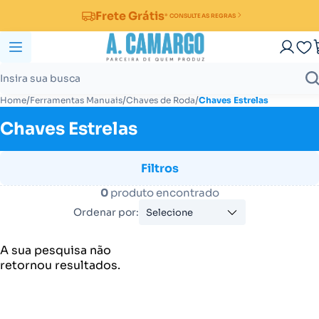
Frete Grátis
* CONSULTE AS REGRAS
/
/
/
Home
Ferramentas Manuais
Chaves de Roda
Chaves Estrelas
Chaves Estrelas
Filtros
0
produto encontrado
Ordenar por:
Selecione
A sua pesquisa não
retornou resultados.