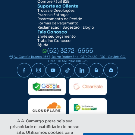
Compre Fácil B2B
Suporte ao Cliente
Trocas e Devoluções
Prazos e Entregas
Rastreamento de Pedido
Formas de Pagamento
Reclamação | Sugestão | Elogio
Fale Conosco
Envie seu orçamento
Trabalhe Conosco
Ajuda
(62) 3272-6666
Av. Castelo Branco 4667, Bairro Rodoviário CEP: 74430 - 130 - Goiânia GO.
CNPJ: 01.561.794/0001-25
A A. Camargo preza pela sua
privacidade e usabilidade do nosso
site. Utilizamos cookies para