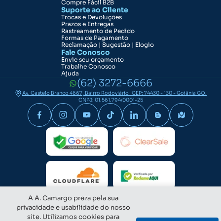
Compre Fácil B2B
Suporte ao Cliente
Trocas e Devoluções
Prazos e Entregas
Rastreamento de Pedido
Formas de Pagamento
Reclamação | Sugestão | Elogio
Fale Conosco
Envie seu orçamento
Trabalhe Conosco
Ajuda
(62) 3272-6666
Av. Castelo Branco 4667, Bairro Rodoviário CEP: 74430 - 130 - Goiânia GO.
CNPJ: 01.561.794/0001-25
A A. Camargo preza pela sua
privacidade e usabilidade do nosso
site. Utilizamos cookies para