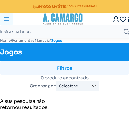
Frete Grátis
* CONSULTE AS REGRAS
/
/
Home
Ferramentas Manuais
Jogos
Jogos
Filtros
0
produto encontrado
Ordenar por:
Selecione
A sua pesquisa não
retornou resultados.