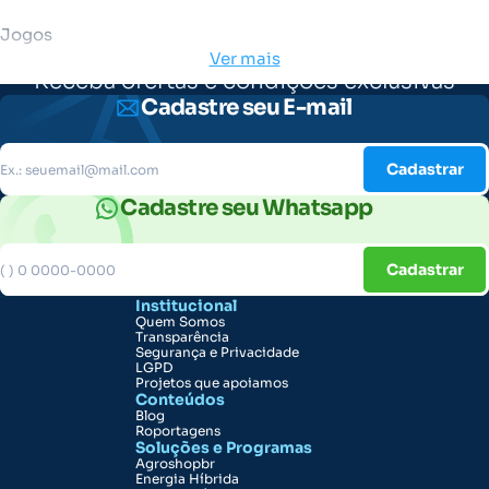
Jogos
Ver mais
Receba ofertas e condições exclusivas
Cadastre seu E-mail
Cadastrar
Cadastre seu Whatsapp
Cadastrar
Institucional
Quem Somos
Transparência
Segurança e Privacidade
LGPD
Projetos que apoiamos
Conteúdos
Blog
Roportagens
Soluções e Programas
Agroshopbr
Energia Híbrida