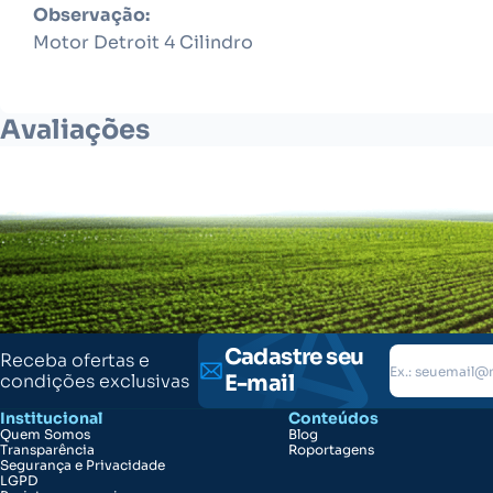
Observação:
Motor Detroit 4 Cilindro
Avaliações
Cadastre seu
Receba ofertas e
condições exclusivas
E-mail
Institucional
Conteúdos
Quem Somos
Blog
Transparência
Roportagens
Segurança e Privacidade
LGPD