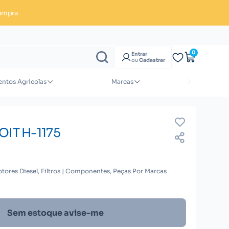
ompra
Enviar orçamento
0
Entrar
ou
Cadastrar
ntos Agrícolas
Marcas
OIT H-1175
tores Diesel, Filtros | Componentes, Peças Por Marcas
Sem estoque avise-me