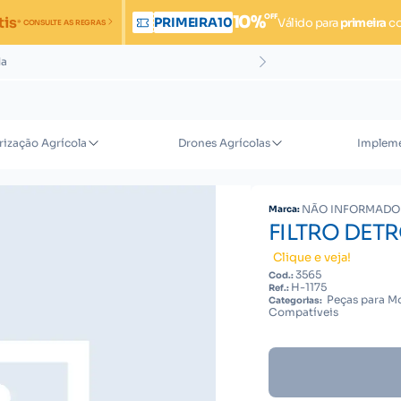
OFF
10%
tis
PRIMEIRA10
Válido para
primeira
c
* CONSULTE AS REGRAS
da
rização Agrícola
Drones Agrícolas
Impleme
NÃO INFORMADO
Marca:
FILTRO DETR
Clique e veja!
3565
Cod.:
H-1175
Ref.:
Peças para Mo
Categorias:
Compatíveis