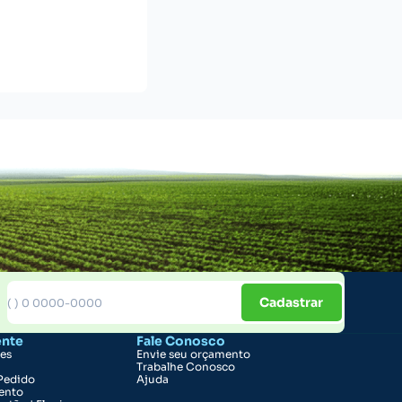
Cadastrar
ente
Fale Conosco
ões
Envie seu orçamento
Trabalhe Conosco
Pedido
Ajuda
ento