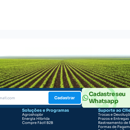
Cadastre seu
Cadastrar
Whatsapp
Soluções e Programas
Suporte ao Cli
Agroshopbr
Trocas e Devoluç
Energia Híbrida
Prazos e Entregas
Compre Fácil B2B
Rastreamento de 
Formas de Pagam