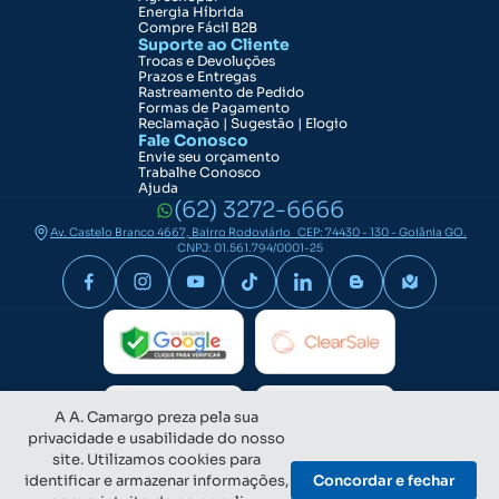
Energia Híbrida
Compre Fácil B2B
Suporte ao Cliente
Trocas e Devoluções
Prazos e Entregas
Rastreamento de Pedido
Formas de Pagamento
Reclamação | Sugestão | Elogio
Fale Conosco
Envie seu orçamento
Trabalhe Conosco
Ajuda
(62) 3272-6666
Av. Castelo Branco 4667, Bairro Rodoviário CEP: 74430 - 130 - Goiânia GO.
CNPJ: 01.561.794/0001-25
A A. Camargo preza pela sua
privacidade e usabilidade do nosso
site. Utilizamos cookies para
identificar e armazenar informações,
Concordar e fechar