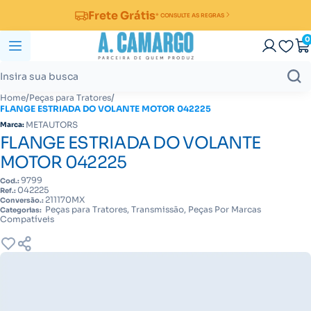
Frete Grátis
* CONSULTE AS REGRAS
0
/
/
Home
Peças para Tratores
FLANGE ESTRIADA DO VOLANTE MOTOR 042225
METAUTORS
Marca:
FLANGE ESTRIADA DO VOLANTE
MOTOR 042225
9799
Cod.:
042225
Ref.:
211170MX
Conversão.:
Peças para Tratores, Transmissão, Peças Por Marcas
Categorias:
Compatíveis