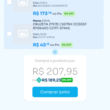
Cód.:
10394
Ref.:
81109800-CANAPARTS
R$ 173
,76
no Pix
9% OFF
Marca:
STAHL
CRUZETA 27X70,1 55179X CC303/1
81109400 CZ117-STAHL
Cód.:
25581
Ref.:
CZ117-STAHL
R$ 43
,12
no Pix
9% OFF
Compre o produto por:
R$ 207,95
R$ 189,23
ou
9% OFF
Comprar junto