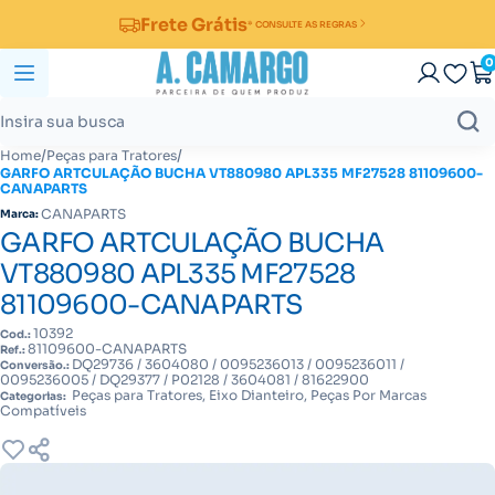
Frete Grátis
* CONSULTE AS REGRAS
0
/
/
Home
Peças para Tratores
GARFO ARTCULAÇÃO BUCHA VT880980 APL335 MF27528 81109600-
CANAPARTS
CANAPARTS
Marca:
GARFO ARTCULAÇÃO BUCHA
VT880980 APL335 MF27528
81109600-CANAPARTS
10392
Cod.:
81109600-CANAPARTS
Ref.:
DQ29736 / 3604080 / 0095236013 / 0095236011 /
Conversão.:
0095236005 / DQ29377 / P02128 / 3604081 / 81622900
Peças para Tratores, Eixo Dianteiro, Peças Por Marcas
Categorias:
Compatíveis