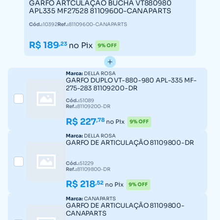
GARFO ARTCULAÇÃO BUCHA VT880980
APL335 MF27528 81109600-CANAPARTS
Cód.:
10392
Ref.:
81109600-CANAPARTS
R$ 189
,23
no Pix
9% OFF
Marca:
DELLA ROSA
GARFO DUPLO VT-880-980 APL-335 MF-
275-283 81109200-DR
Cód.:
51089
Ref.:
81109200-DR
R$ 227
,78
no Pix
9% OFF
Marca:
DELLA ROSA
GARFO DE ARTICULAÇÃO 81109800-DR
Cód.:
51229
Ref.:
81109800-DR
R$ 218
,52
no Pix
9% OFF
Marca:
CANAPARTS
GARFO DE ARTICULAÇÃO 81109800-
CANAPARTS