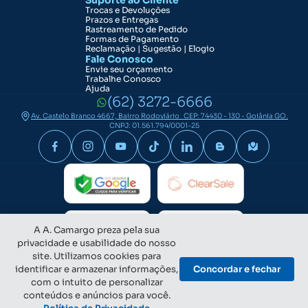
Suporte ao Cliente
Trocas e Devoluções
Prazos e Entregas
Rastreamento de Pedido
Formas de Pagamento
Reclamação | Sugestão | Elogio
Fale Conosco
Envie seu orçamento
Trabalhe Conosco
Ajuda
(62) 3272-6666
Av. Castelo Branco 4667, Bairro Rodoviário CEP: 74430 - 130 - Goiânia GO.
CNPJ: 01.561.794/0001-25
A A. Camargo preza pela sua
privacidade e usabilidade do nosso
site. Utilizamos cookies para
identificar e armazenar informações,
Concordar e fechar
com o intuito de personalizar
conteúdos e anúncios para você.