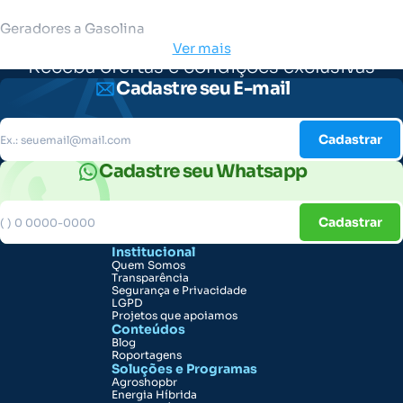
Geradores a Gasolina
Ver mais
Receba ofertas e condições exclusivas
Cadastre seu E-mail
Cadastrar
Cadastre seu Whatsapp
Cadastrar
Institucional
Quem Somos
Transparência
Segurança e Privacidade
LGPD
Projetos que apoiamos
Conteúdos
Blog
Roportagens
Soluções e Programas
Agroshopbr
Energia Híbrida