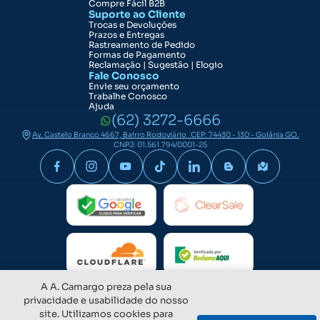
Compre Fácil B2B
Suporte ao Cliente
Trocas e Devoluções
Prazos e Entregas
Rastreamento de Pedido
Formas de Pagamento
Reclamação | Sugestão | Elogio
Fale Conosco
Envie seu orçamento
Trabalhe Conosco
Ajuda
(62) 3272-6666
Av. Castelo Branco 4667, Bairro Rodoviário CEP: 74430 - 130 - Goiânia GO.
CNPJ: 01.561.794/0001-25
A A. Camargo preza pela sua
privacidade e usabilidade do nosso
site. Utilizamos cookies para