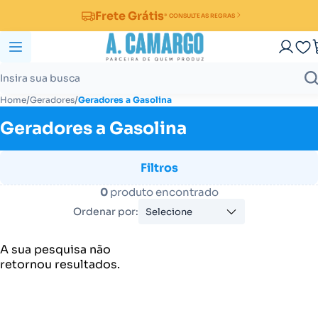
Frete Grátis
* CONSULTE AS REGRAS
/
/
Home
Geradores
Geradores a Gasolina
Geradores a Gasolina
Filtros
0
produto encontrado
Ordenar por:
Selecione
A sua pesquisa não
retornou resultados.