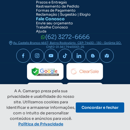
Prazos e Entregas
Rastreamento de Pedido
Formas de Pagamento
Reclamação | Sugestão | Elogio
Fale Conosco
Envie seu orçamento
Trabalhe Conosco
Ajuda
(62) 3272-6666
Av. Castelo Branco 4667, Bairro Rodoviário CEP: 74430 - 130 - Goiânia GO.
CNPJ: 01.561.794/0001-25
A A. Camargo preza pela sua
privacidade e usabilidade do nosso
site. Utilizamos cookies para
identificar e armazenar informações,
Concordar e fechar
com o intuito de personalizar
conteúdos e anúncios para você.
Política de Privacidade