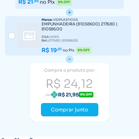
R$ 21
,95
no Pix
9% OFF
Marca:
VIDIPLASTICOS
EMPUNHADEIRA (81058600) 217680 |
81058600
Cód.:
14193
Ref.:
217680 | 81058600
R$ 19
,01
no Pix
9% OFF
Compre o produto por:
R$ 24,12
R$ 21,95
ou
9% OFF
Comprar junto