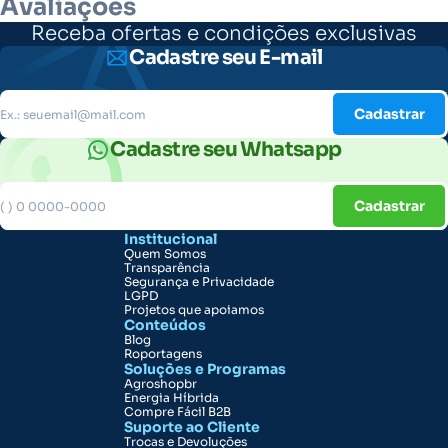
Avaliações
Receba ofertas e condições exclusivas
Cadastre seu E-mail
Cadastrar
Cadastre seu Whatsapp
Cadastrar
Institucional
Quem Somos
Transparência
Segurança e Privacidade
LGPD
Projetos que apoiamos
Conteúdos
Blog
Roportagens
Soluções e Programas
Agroshopbr
Energia Híbrida
Compre Fácil B2B
Suporte ao Cliente
Trocas e Devoluções