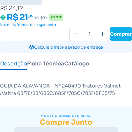
R$ 24,12
R$ 21
,95
no Pix
9% OFF
Ver mais formas de pagamento
Comprar
Calcule o frete e prazo de entrega
Descrição
Ficha Técnica
Catálogo
GUIA DA ALAVANCA - Nº 240490 Tratores Valmet
/Valtra 68/78/88/685C/685F/785C/785F/BF65/75
MONTE O CONJUNTO IDEAL
Compre Junto