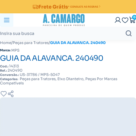
Frete Grátis
* CONSULTE AS REGRAS
0
/
/
Home
Peças para Tratores
GUIA DA ALAVANCA. 240490
MPS
Marca:
GUIA DA ALAVANCA. 240490
14313
Cod.:
240490
Ref.:
US-31786 / MPS-5047
Conversão.:
Peças para Tratores, Eixo Dianteiro, Peças Por Marcas
Categorias:
Compatíveis