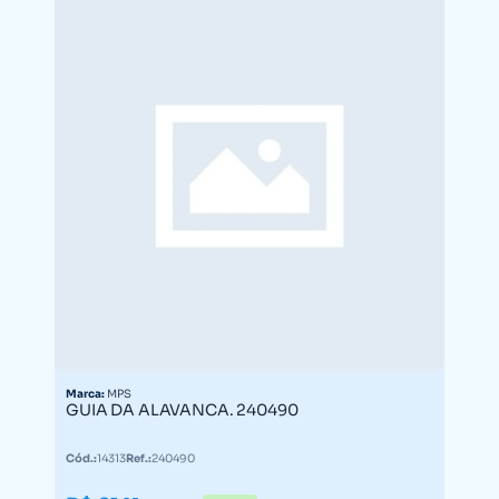
Marca:
MPS
GUIA DA ALAVANCA. 240490
Cód.:
14313
Ref.:
240490