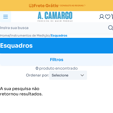
Frete Grátis
* CONSULTE AS REGRAS
/
/
Home
Instrumentos de Medição
Esquadros
Esquadros
Filtros
0
produto encontrado
Ordenar por:
Selecione
A sua pesquisa não
retornou resultados.