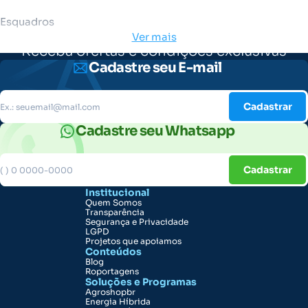
Esquadros
Ver mais
Receba ofertas e condições exclusivas
Cadastre seu E-mail
Cadastrar
Cadastre seu Whatsapp
Cadastrar
Institucional
Quem Somos
Transparência
Segurança e Privacidade
LGPD
Projetos que apoiamos
Conteúdos
Blog
Roportagens
Soluções e Programas
Agroshopbr
Energia Híbrida