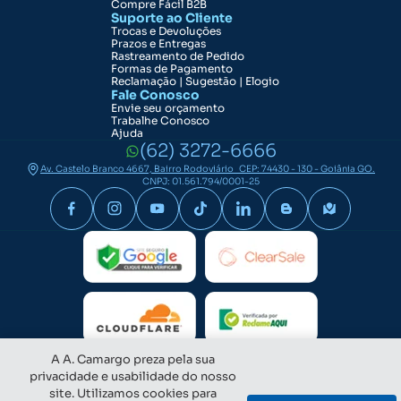
Compre Fácil B2B
Suporte ao Cliente
Trocas e Devoluções
Prazos e Entregas
Rastreamento de Pedido
Formas de Pagamento
Reclamação | Sugestão | Elogio
Fale Conosco
Envie seu orçamento
Trabalhe Conosco
Ajuda
(62) 3272-6666
Av. Castelo Branco 4667, Bairro Rodoviário CEP: 74430 - 130 - Goiânia GO.
CNPJ: 01.561.794/0001-25
A A. Camargo preza pela sua
privacidade e usabilidade do nosso
site. Utilizamos cookies para