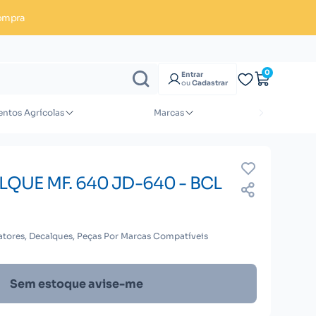
ompra
Enviar orçamento
0
Entrar
ou
Cadastrar
ntos Agrícolas
Marcas
QUE MF. 640 JD-640 - BCL
atores, Decalques, Peças Por Marcas Compatíveis
Sem estoque avise-me