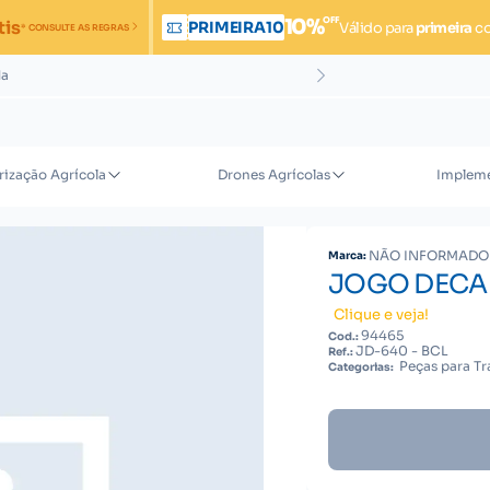
OFF
10%
tis
PRIMEIRA10
Válido para
primeira
c
* CONSULTE AS REGRAS
da
rização Agrícola
Drones Agrícolas
Impleme
NÃO INFORMADO
Marca:
JOGO DECAL
Clique e veja!
94465
Cod.:
JD-640 - BCL
Ref.:
Peças para Tr
Categorias: