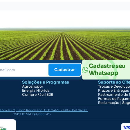
Cadastre seu
Cadastrar
Whatsapp
Soluções e Programas
Suporte ao Cli
Agroshopbr
Trocas e Devoluç
Energia Híbrida
Prazos e Entregas
Compre Fácil B2B
Rastreamento de 
Formas de Pagam
Reclamação | Suge
ranco 4667, Bairro Rodoviário CEP: 74430 - 130 - Goiânia GO.
CNPJ: 01.561.794/0001-25