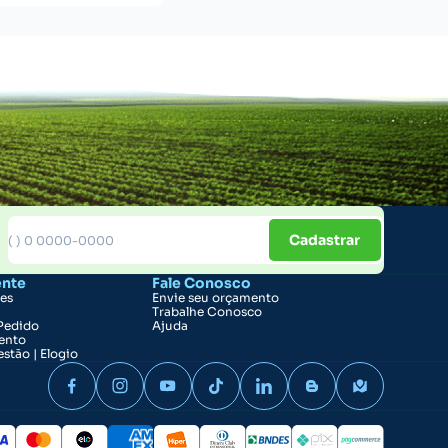
Cadastrar
ente
Fale Conosco
ões
Envie seu orçamento
Trabalhe Conosco
Pedido
Ajuda
ento
stão | Elogio