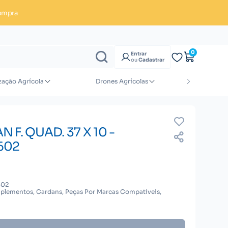
ompra
Enviar orçamento
0
Entrar
ou
Cadastrar
zação Agrícola
Drones Agrícolas
Implement
 F. QUAD. 37 X 10 -
602
602
plementos, Cardans, Peças Por Marcas Compatíveis,