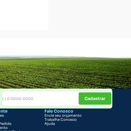
Cadastrar
ente
Fale Conosco
ões
Envie seu orçamento
Trabalhe Conosco
Pedido
Ajuda
ento