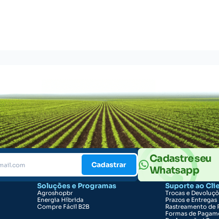
Cadastre seu
Cadastrar
Whatsapp
Soluções e Programas
Suporte ao Cli
Agroshopbr
Trocas e Devoluç
Energia Híbrida
Prazos e Entregas
Compre Fácil B2B
Rastreamento de 
Formas de Pagam