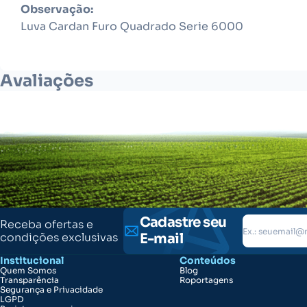
Observação:
Luva Cardan Furo Quadrado Serie 6000
Avaliações
Cadastre seu
Receba ofertas e
condições exclusivas
E-mail
Institucional
Conteúdos
Quem Somos
Blog
Transparência
Roportagens
Segurança e Privacidade
LGPD