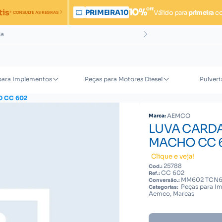
OFF
10%
tis
PRIMEIRA10
Válido para
primeira
c
* CONSULTE AS REGRAS
da
para Implementos
Peças para Motores Diesel
Pulveri
O CC 602
AEMCO
Marca:
LUVA CARDAN
MACHO CC 
Clique e veja!
25788
Cod.:
CC 602
Ref.:
MM602 TCN
Conversão.:
Peças para Im
Categorias:
Aemco, Marcas