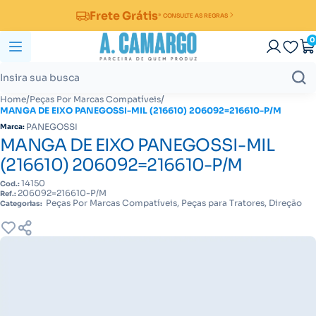
Frete Grátis
* CONSULTE AS REGRAS
0
/
/
Home
Peças Por Marcas Compatíveis
MANGA DE EIXO PANEGOSSI-MIL (216610) 206092=216610-P/M
PANEGOSSI
Marca:
MANGA DE EIXO PANEGOSSI-MIL
(216610) 206092=216610-P/M
14150
Cod.:
206092=216610-P/M
Ref.:
Peças Por Marcas Compatíveis, Peças para Tratores, Direção
Categorias: