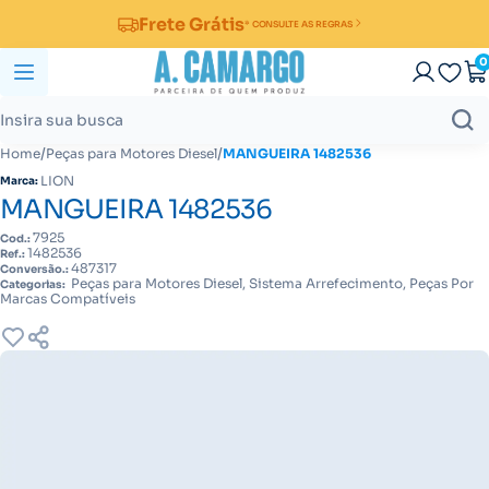
Frete Grátis
* CONSULTE AS REGRAS
0
/
/
Home
Peças para Motores Diesel
MANGUEIRA 1482536
LION
Marca:
MANGUEIRA 1482536
7925
Cod.:
1482536
Ref.:
487317
Conversão.:
Peças para Motores Diesel, Sistema Arrefecimento, Peças Por
Categorias:
Marcas Compatíveis