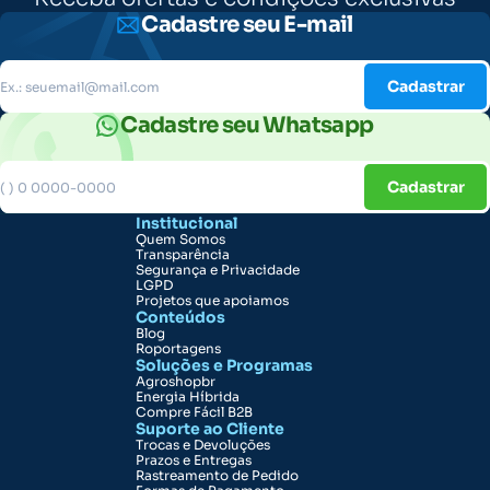
Cadastre seu E-mail
Cadastrar
Cadastre seu Whatsapp
Cadastrar
Institucional
Quem Somos
Transparência
Segurança e Privacidade
LGPD
Projetos que apoiamos
Conteúdos
Blog
Roportagens
Soluções e Programas
Agroshopbr
Energia Híbrida
Compre Fácil B2B
Suporte ao Cliente
Trocas e Devoluções
Prazos e Entregas
Rastreamento de Pedido