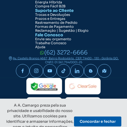
Energia Híbrida
Compre Fácil B2B
Suporte ao Cliente
Trocas e Devoluções
Prazos e Entregas
Rastreamento de Pedido
Formas de Pagamento
Reclamação | Sugestão | Elogio
Fale Conosco
Envie seu orçamento
Trabalhe Conosco
Ajuda
(62) 3272-6666
Av. Castelo Branco 4667, Bairro Rodoviário CEP: 74430 - 130 - Goiânia GO.
CNPJ: 01.561.794/0001-25
A A. Camargo preza pela sua
privacidade e usabilidade do nosso
site. Utilizamos cookies para
identificar e armazenar informações,
Concordar e fechar
com o intuito de personalizar