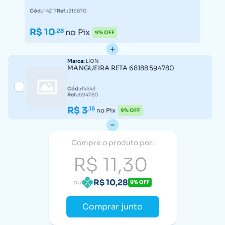
Cód.:
14217
Ref.:
216870
R$ 10
,28
no Pix
9% OFF
Marca:
LION
MANGUEIRA RETA 68188 594780
Cód.:
14543
Ref.:
594780
R$ 3
,15
no Pix
9% OFF
Compre o produto por:
R$ 11,30
R$ 10,28
ou
9% OFF
Comprar junto