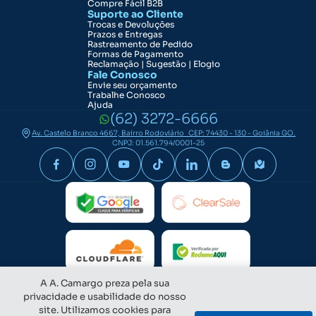
Compre Fácil B2B
Suporte ao Cliente
Trocas e Devoluções
Prazos e Entregas
Rastreamento de Pedido
Formas de Pagamento
Reclamação | Sugestão | Elogio
Fale Conosco
Envie seu orçamento
Trabalhe Conosco
Ajuda
(62) 3272-6666
Av. Castelo Branco 4667, Bairro Rodoviário CEP: 74430 - 130 - Goiânia GO.
CNPJ: 01.561.794/0001-25
A A. Camargo preza pela sua
privacidade e usabilidade do nosso
site. Utilizamos cookies para