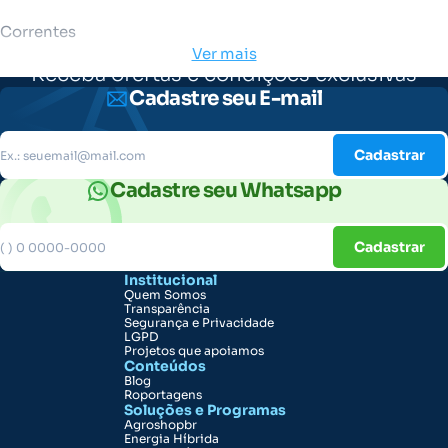
Correntes
Ver mais
Receba ofertas e condições exclusivas
Cadastre seu E-mail
Cadastrar
Cadastre seu Whatsapp
Cadastrar
Institucional
Quem Somos
Transparência
Segurança e Privacidade
LGPD
Projetos que apoiamos
Conteúdos
Blog
Roportagens
Soluções e Programas
Agroshopbr
Energia Híbrida