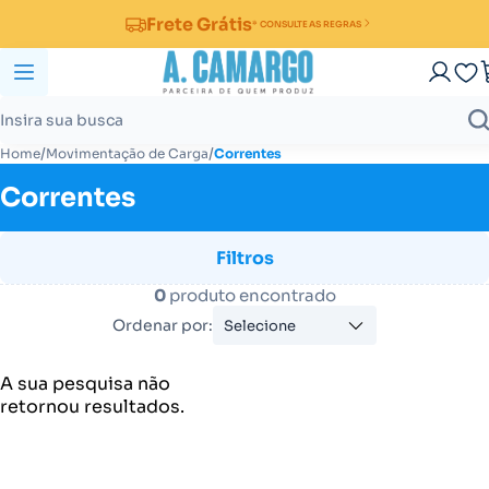
Frete Grátis
* CONSULTE AS REGRAS
/
/
Home
Movimentação de Carga
Correntes
Correntes
Filtros
0
produto encontrado
Ordenar por:
Selecione
A sua pesquisa não
retornou resultados.