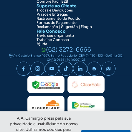
Compre Fácil B2B
Suporte ao Cliente
Trocas e Devoluções
Prazos e Entregas
Rastreamento de Pedido
Formas de Pagamento
Reclamação | Sugestão | Elogio
Fale Conosco
Envie seu orçamento
Trabalhe Conosco
Ajuda
(62) 3272-6666
Av. Castelo Branco 4667, Bairro Rodoviário CEP: 74430 - 130 - Goiânia GO.
CNPJ: 01.561.794/0001-25
A A. Camargo preza pela sua
privacidade e usabilidade do nosso
site. Utilizamos cookies para