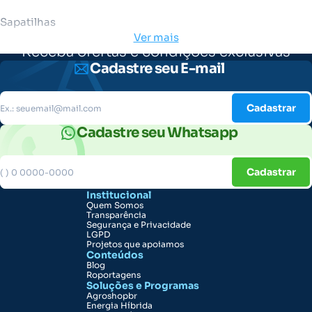
Sapatilhas
Ver mais
Receba ofertas e condições exclusivas
Cadastre seu E-mail
Cadastrar
Cadastre seu Whatsapp
Cadastrar
Institucional
Quem Somos
Transparência
Segurança e Privacidade
LGPD
Projetos que apoiamos
Conteúdos
Blog
Roportagens
Soluções e Programas
Agroshopbr
Energia Híbrida