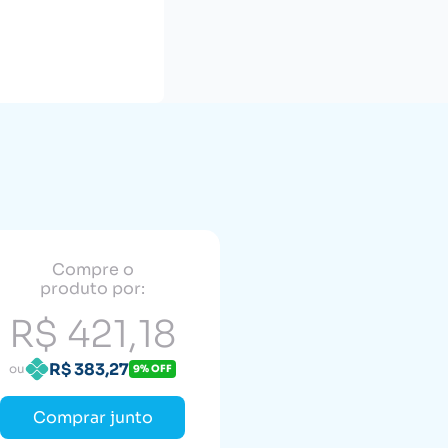
Compre o
produto por:
R$ 421,18
R$ 383,27
ou
9% OFF
Comprar junto