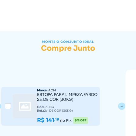
MONTE O CONJUNTO IDEAL
Compre Junto
Marca:
ACM
ESTOPA PARA LIMPEZA FARDO
2a. DE COR (30KG)
Cód.:
31474
Ref.:
2a. DE COR (30KG)
R$ 141
,19
no Pix
9% OFF