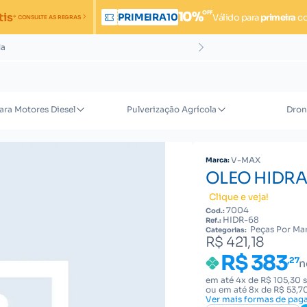
OFF
10%
tis
PRIMEIRA10
Válido para
primeira
c
* CONSULTE AS REGRAS
da
ara Motores Diesel
Pulverização Agrícola
Dron
V-MAX
Marca:
OLEO HIDRA
Clique e veja!
7004
Cod.:
HIDR-68
Ref.:
Peças Por Mar
Categorias:
R$ 421,18
R$ 383
,27
n
em até 4x de R$ 105,30 
ou em até 8x de R$ 53,7
Ver mais formas de pa