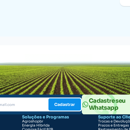
Cadastre seu
Cadastrar
Whatsapp
Soluções e Programas
Suporte ao Cli
Agroshopbr
Trocas e Devoluç
Energia Híbrida
Prazos e Entregas
Compre Fácil B2B
Rastreamento de 