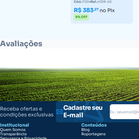
Cód.:
7004
Ref.:
HIDR-68
R$ 383
,27
no Pix
9% OFF
Avaliações
Cadastre seu
Receba ofertas e
condições exclusivas
E-mail
Institucional
Conteúdos
Quem Somos
Blog
Transparência
Roportagens
Segurança e Privacidade