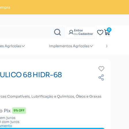
ompra
Enviar orçamento
0
Entrar
ou
Cadastrar
es Agrícolas
Implementos Agrícolas
M
ULICO 68 HIDR-68
cas Compatíveis, Lubrificação e Químicos, Óleos e Graxas
o Pix
9% OFF
sem juros
0 com juros
gamento