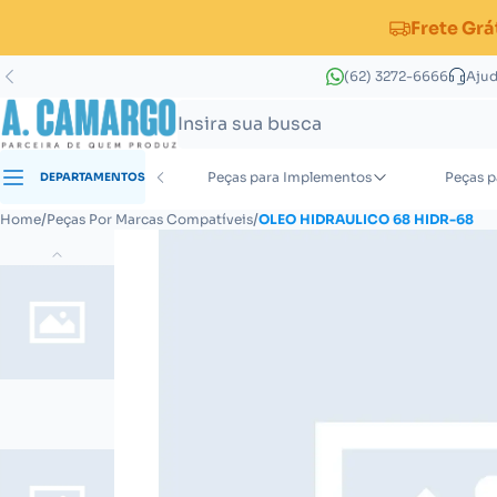
Frete Grá
(62) 3272-6666
Aju
ças para Tratores
Peças para Implementos
Peças p
DEPARTAMENTOS
Peças para Grade Aradora Super Pesada
Peças para Subsolador/Escarificador
Acessórios para Calibração e Aferição
Peças para Grade Aradora Pesada
Porta Bico para Pulverizadores de Barra
Peças para Distribuidor de Calcário
/
/
Home
Peças Por Marcas Compatíveis
OLEO HIDRAULICO 68 HIDR-68