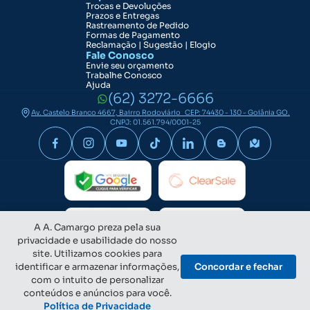
Trocas e Devoluções
Prazos e Entregas
Rastreamento de Pedido
Formas de Pagamento
Reclamação | Sugestão | Elogio
Fale Conosco
Envie seu orçamento
Trabalhe Conosco
Ajuda
(62) 3272-6666
Av. Castelo Branco 4667, Bairro Rodoviário CEP: 74430 - 130 - Goiânia GO.
CNPJ: 01.561.794/0001-25
A A. Camargo preza pela sua
privacidade e usabilidade do nosso
site. Utilizamos cookies para
identificar e armazenar informações,
Concordar e fechar
com o intuito de personalizar
conteúdos e anúncios para você.
Política de Privacidade