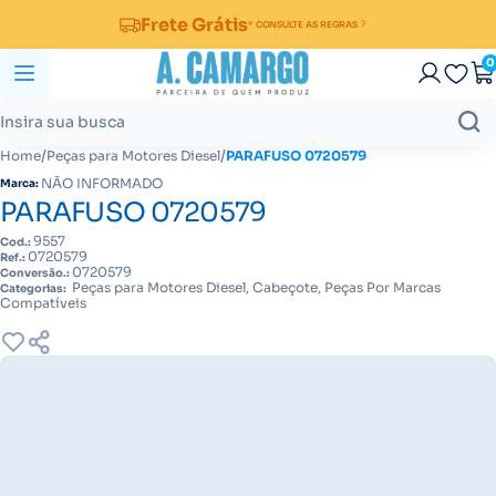
Frete Grátis
* CONSULTE AS REGRAS
0
/
/
Home
Peças para Motores Diesel
PARAFUSO 0720579
NÃO INFORMADO
Marca:
PARAFUSO 0720579
9557
Cod.:
0720579
Ref.:
0720579
Conversão.:
Peças para Motores Diesel, Cabeçote, Peças Por Marcas
Categorias:
Compatíveis