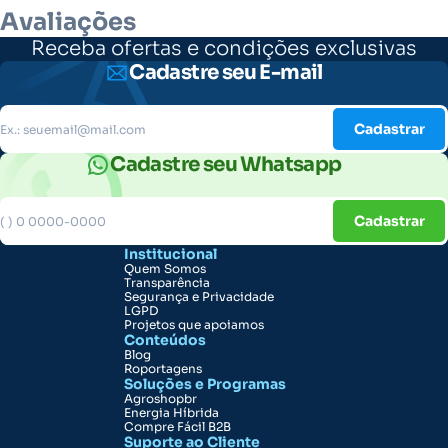
Avaliações
Receba ofertas e condições exclusivas
Cadastre seu E-mail
Cadastrar
Cadastre seu Whatsapp
Cadastrar
Institucional
Quem Somos
Transparência
Segurança e Privacidade
LGPD
Projetos que apoiamos
Conteúdos
Blog
Roportagens
Soluções e Programas
Agroshopbr
Energia Híbrida
Compre Fácil B2B
Suporte ao Cliente