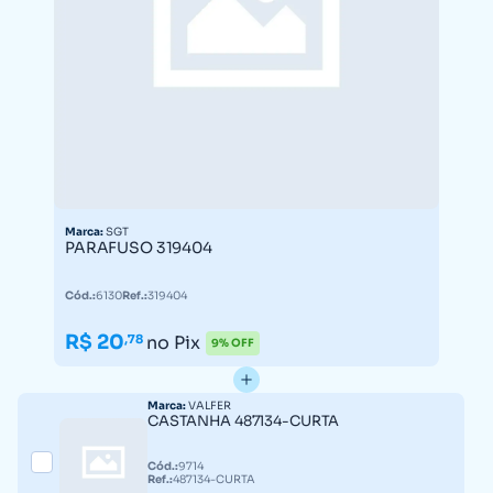
Marca:
SGT
PARAFUSO 319404
Cód.:
6130
Ref.:
319404
R$ 20
,78
no Pix
9% OFF
Marca:
VALFER
CASTANHA 487134-CURTA
Cód.:
9714
Ref.:
487134-CURTA