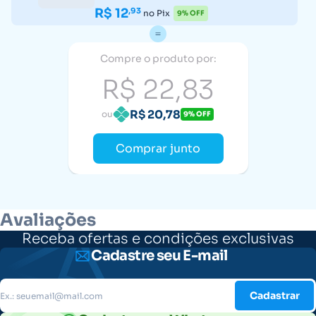
R$ 12
,93
no Pix
9% OFF
Compre o produto por:
R$ 22,83
R$ 20,78
ou
9% OFF
Comprar junto
Avaliações
Receba ofertas e condições exclusivas
Cadastre seu E-mail
Cadastrar