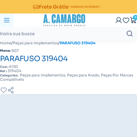
Frete Grátis
* CONSULTE AS REGRAS
0
/
/
Home
Peças para Implementos
PARAFUSO 319404
SGT
Marca:
PARAFUSO 319404
6130
Cod.:
319404
Ref.:
Peças para Implementos, Peças para Arado, Peças Por Marcas
Categorias:
Compatíveis