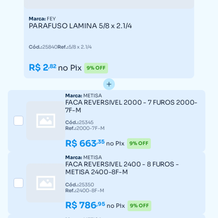
Marca:
FEY
PARAFUSO LAMINA 5/8 x 2.1/4
Cód.:
25840
Ref.:
5/8 x 2.1/4
R$ 2
,82
no Pix
9% OFF
Marca:
METISA
FACA REVERSIVEL 2000 - 7 FUROS 2000-
7F-M
Cód.:
25345
Ref.:
2000-7F-M
R$ 663
,35
no Pix
9% OFF
Marca:
METISA
FACA REVERSIVEL 2400 - 8 FUROS -
METISA 2400-8F-M
Cód.:
25350
Ref.:
2400-8F-M
R$ 786
,95
no Pix
9% OFF