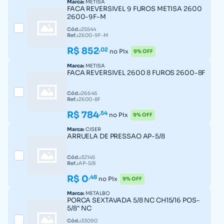
Marca:
METISA
FACA REVERSIVEL 9 FUROS METISA 2600
2600-9F-M
Cód.:
25544
Ref.:
2600-9F-M
R$ 852
,02
no Pix
9% OFF
Marca:
METISA
FACA REVERSIVEL 2600 8 FUROS 2600-8F
Cód.:
26646
Ref.:
2600-8F
R$ 784
,54
no Pix
9% OFF
Marca:
CISER
ARRUELA DE PRESSAO AP-5/8
Cód.:
32145
Ref.:
AP-5/8
R$ 0
,48
no Pix
9% OFF
Marca:
METALBO
PORCA SEXTAVADA 5/8 NC CH15/16 POS-
5/8" NC
Cód.:
33090