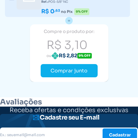
Ref.:
POS-5/8" NC
R$ 0
,63
no Pix
9% OFF
Compre o produto por:
R$ 3,10
R$ 2,82
ou
9% OFF
Comprar junto
Avaliações
Receba ofertas e condições exclusivas
Cadastre seu E-mail
Cadastrar