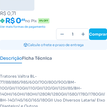
R$ 0,71
R$ 0
,65
no Pix
9% OFF
Ver mais formas de pagamento
Comprar
Calcule o frete e prazo de entrega
Descrição
Ficha Técnica
Tratores Valtra BL-
77/88/885/985/600/700/800/900/BM-
100/GII/110GII/110/GII/120/GII/125I/85/BH-
140HI/160HI/180HI/1280R/1280GII/1580/1780/1780GII/
BH-140/145/160/165/180GII Uso Diversos Lataria/ Eixo
Dianteiro/ e Outros.