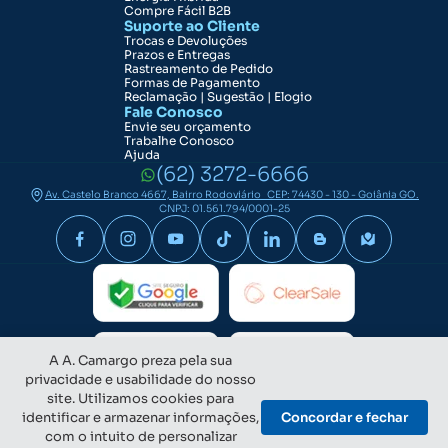
Compre Fácil B2B
Suporte ao Cliente
Trocas e Devoluções
Prazos e Entregas
Rastreamento de Pedido
Formas de Pagamento
Reclamação | Sugestão | Elogio
Fale Conosco
Envie seu orçamento
Trabalhe Conosco
Ajuda
(62) 3272-6666
Av. Castelo Branco 4667, Bairro Rodoviário CEP: 74430 - 130 - Goiânia GO.
CNPJ: 01.561.794/0001-25
A A. Camargo preza pela sua
privacidade e usabilidade do nosso
site. Utilizamos cookies para
identificar e armazenar informações,
Concordar e fechar
com o intuito de personalizar