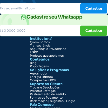
Cadastrar
Cadastre seu Whatsapp
Cadastrar
Institucional
Quem Somos
Transparência
Segurança e Privacidade
LGPD
Projetos que apoiamos
Conteúdos
Blog
Roportagens
Soluções e Programas
Agroshopbr
Energia Híbrida
Compre Fácil B2B
Suporte ao Cliente
Trocas e Devoluções
Prazos e Entregas
Rastreamento de Pedido
Formas de Pagamento
Reclamação | Sugestão | Elogio
Fale Conosco