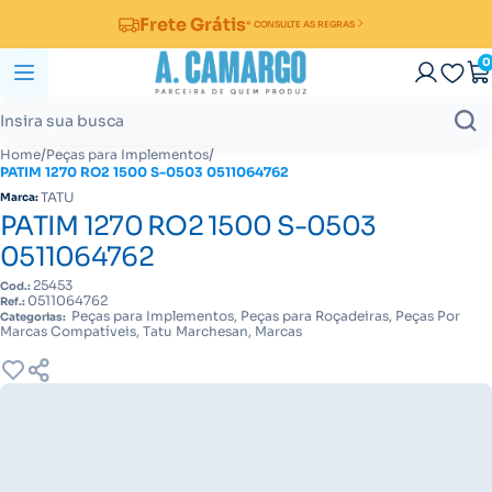
Frete Grátis
* CONSULTE AS REGRAS
0
/
/
Home
Peças para Implementos
PATIM 1270 RO2 1500 S-0503 0511064762
TATU
Marca:
PATIM 1270 RO2 1500 S-0503
0511064762
25453
Cod.:
0511064762
Ref.:
Peças para Implementos, Peças para Roçadeiras, Peças Por
Categorias:
Marcas Compatíveis, Tatu Marchesan, Marcas