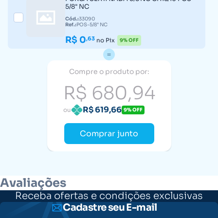
5/8" NC
Cód.:
33090
Ref.:
POS-5/8" NC
R$ 0
,63
no Pix
9% OFF
Compre o produto por:
R$ 680,94
R$ 619,66
ou
9% OFF
Comprar junto
Avaliações
Receba ofertas e condições exclusivas
Cadastre seu E-mail