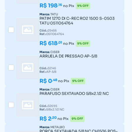
R$ 198
,16
no Pix
9% OFF
Marca:
TATU
PATIM 1270 DI C-REC RO2 1500 S-0503
TATU 0511064764
Cód.:
25456
Ref.:
0511064764
R$ 618
,01
no Pix
9% OFF
Marca:
CISER
ARRUELA DE PRESSAO AP-5/8
Cód.:
32145
Ref.:
AP-5/8
R$ 0
,48
no Pix
9% OFF
Marca:
CISER
PARAFUSO SEXTAVADO 5/8x2.1/2 NC
Cód.:
32695
Ref.:
5/8x2.1/2 NC
R$ 2
,20
no Pix
9% OFF
Marca:
METALBO
PORCA SEXTAVADA 5/8 NC CH15/16 POS-