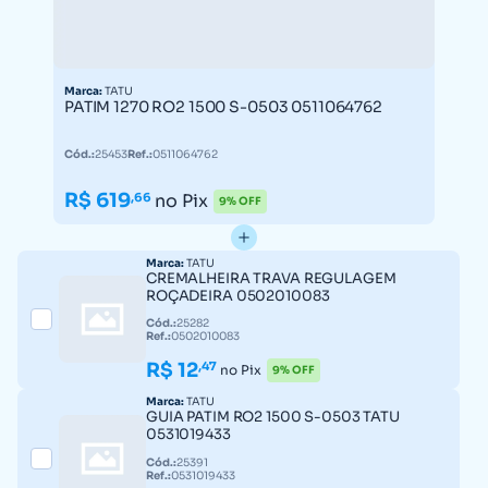
Marca:
TATU
PATIM 1270 RO2 1500 S-0503 0511064762
Cód.:
25453
Ref.:
0511064762
R$ 619
,66
no Pix
9% OFF
Marca:
TATU
CREMALHEIRA TRAVA REGULAGEM
ROÇADEIRA 0502010083
Cód.:
25282
Ref.:
0502010083
R$ 12
,47
no Pix
9% OFF
Marca:
TATU
GUIA PATIM RO2 1500 S-0503 TATU
0531019433
Cód.:
25391
Ref.:
0531019433