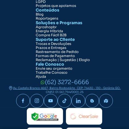
LGPD
Projetos que apoiamos
Conteúdos
Blog
Roportagens
Soluções e Programas
Agroshopbr
Energia Híbrida
Compre Fácil B2B
Suporte ao Cliente
Trocas e Devoluções
Prazos e Entregas
Rastreamento de Pedido
Formas de Pagamento
Reclamação | Sugestão | Elogio
Fale Conosco
Envie seu orçamento
Trabalhe Conosco
Ajuda
(62) 3272-6666
Av. Castelo Branco 4667, Bairro Rodoviário CEP: 74430 - 130 - Goiânia GO.
CNPJ: 01.561.794/0001-25