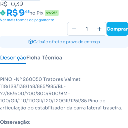
R$ 10,39
R$ 9
,45
no Pix
9% OFF
Ver mais formas de pagamento
Comprar
Calcule o frete e prazo de entrega
Descrição
Ficha Técnica
PINO -Nº 260050 Tratores Valmet
118/128/138/148/885/985/BL-
77/88/600/700/800/900/BM-
100/GII/110/110GII/120/120GII/125I/85 Pino de
articulação do estabilizador da barra lateral traseira.
Observação: