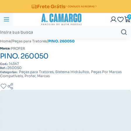
Frete Grátis
* CONSULTE AS REGRAS
0
/
/
Home
Peças para Tratores
PINO. 260050
PROFER
Marca:
PINO. 260050
14347
Cod.:
260050
Ref.:
Peças para Tratores, Sistema Hidráulico, Peças Por Marcas
Categorias:
Compatíveis, Profer, Marcas