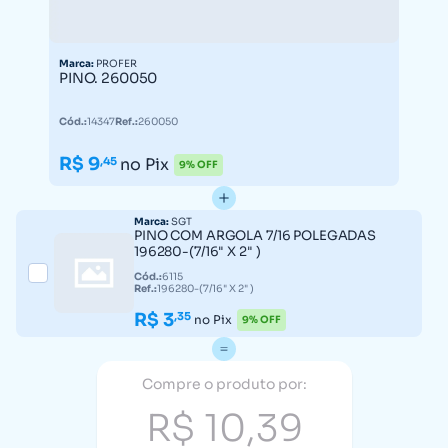
Marca:
PROFER
PINO. 260050
Cód.:
14347
Ref.:
260050
R$ 9
,45
no Pix
9% OFF
Marca:
SGT
PINO COM ARGOLA 7/16 POLEGADAS
196280-(7/16" X 2" )
Cód.:
6115
Ref.:
196280-(7/16" X 2" )
R$ 3
,35
no Pix
9% OFF
Compre o produto por:
R$ 10,39