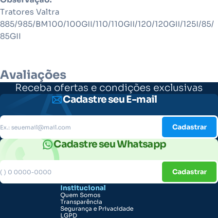
Tratores Valtra
885/985/BM100/100GII/110/110GII/120/120GII/125I/85/
85GII
Avaliações
Receba ofertas e condições exclusivas
Cadastre seu E-mail
Cadastrar
Cadastre seu Whatsapp
Cadastrar
Institucional
Quem Somos
Transparência
Segurança e Privacidade
LGPD