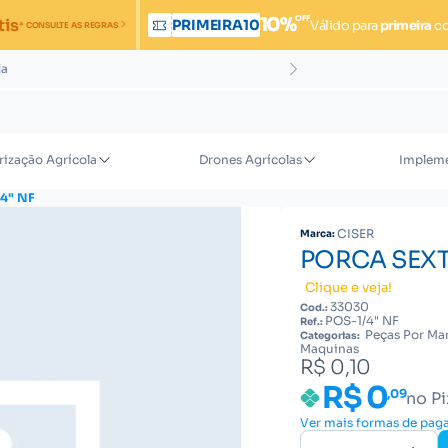
OFF
10%
tis
PRIMEIRA10
Válido para
primeira
c
* CONSULTE AS REGRAS
da
rização Agrícola
Drones Agrícolas
Impleme
4" NF
CISER
Marca:
PORCA SEXT
Clique e veja!
33030
Cod.:
POS-1/4" NF
Ref.:
Peças Por Mar
Categorias:
Maquinas
R$ 0,10
R$ 0
,09
no Pi
Ver mais formas de pa