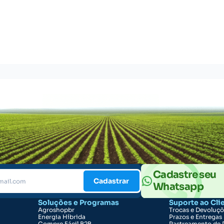
Cadastre seu
Cadastrar
Whatsapp
Soluções e Programas
Suporte ao Cli
Agroshopbr
Trocas e Devoluç
Energia Híbrida
Prazos e Entregas
Compre Fácil B2B
Rastreamento de 