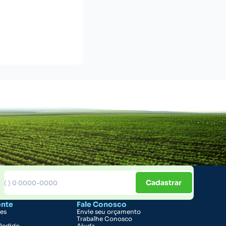
Cadastrar
ente
Fale Conosco
ões
Envie seu orçamento
Trabalhe Conosco
Pedido
Ajuda