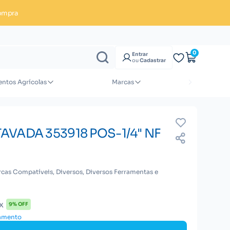
ompra
Enviar orçamento
0
Entrar
ou
Cadastrar
ntos Agrícolas
Marcas
AVADA 353918 POS-1/4" NF
cas Compatíveis, Diversos, Diversos Ferramentas e
x
9% OFF
gamento