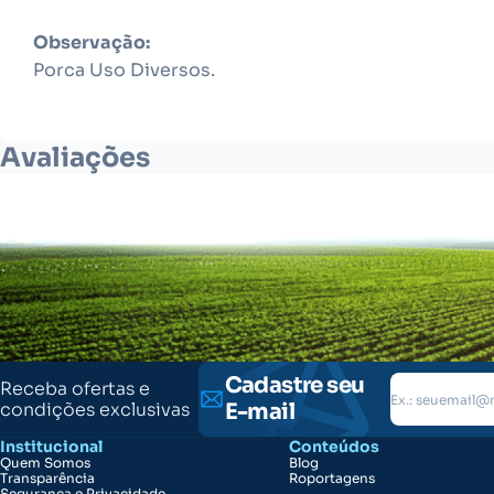
Observação:
Porca Uso Diversos.
Avaliações
Cadastre seu
Receba ofertas e
condições exclusivas
E-mail
Institucional
Conteúdos
Quem Somos
Blog
Transparência
Roportagens
Segurança e Privacidade