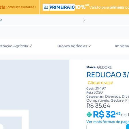
OFF
10%
tis
PRIMEIRA10
Válido para
primeira
c
* CONSULTE AS REGRAS
da
rização Agrícola
Drones Agrícolas
Impleme
GEDORE
Marca:
REDUCAO 3/8
Clique e veja!
39497
Cod.:
3020
Ref.:
Diversos, Div
Categorias:
Compatíveis, Gedore, P
R$ 35,64
R$ 32
,43
no 
Ver mais formas de pa