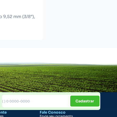
 9,52 mm (3/8”),
Cadastrar
ente
Fale Conosco
ões
Envie seu orçamento