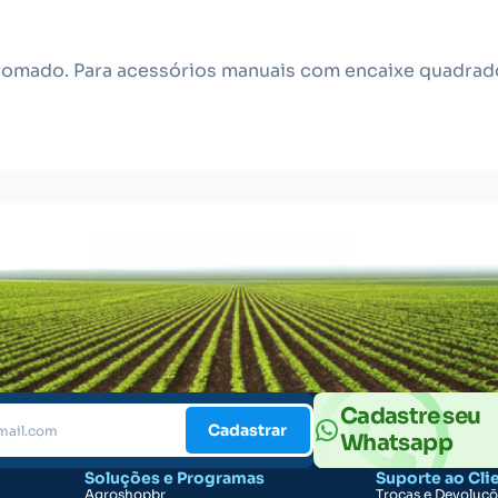
mado. Para acessórios manuais com encaixe quadrado
Cadastre seu
Cadastrar
Whatsapp
Soluções e Programas
Suporte ao Cli
Agroshopbr
Trocas e Devoluç