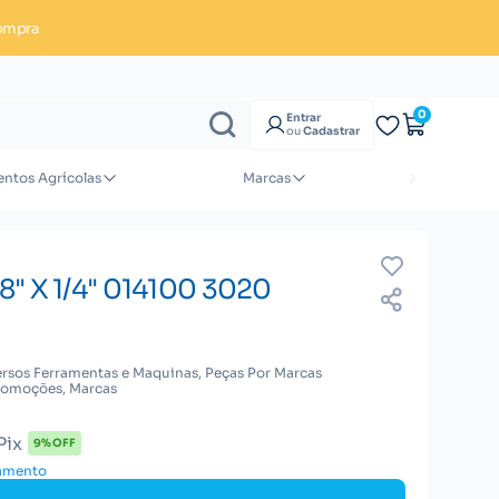
ompra
Enviar orçamento
0
Entrar
ou
Cadastrar
ntos Agrícolas
Marcas
" X 1/4" 014100 3020
ersos Ferramentas e Maquinas, Peças Por Marcas
romoções, Marcas
Pix
9% OFF
gamento