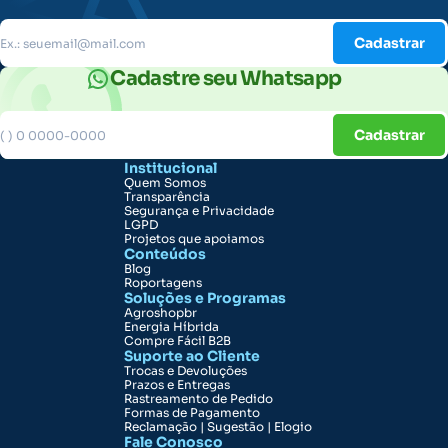
Cadastrar
Cadastre seu Whatsapp
Cadastrar
Institucional
Quem Somos
Transparência
Segurança e Privacidade
LGPD
Projetos que apoiamos
Conteúdos
Blog
Roportagens
Soluções e Programas
Agroshopbr
Energia Híbrida
Compre Fácil B2B
Suporte ao Cliente
Trocas e Devoluções
Prazos e Entregas
Rastreamento de Pedido
Formas de Pagamento
Reclamação | Sugestão | Elogio
Fale Conosco