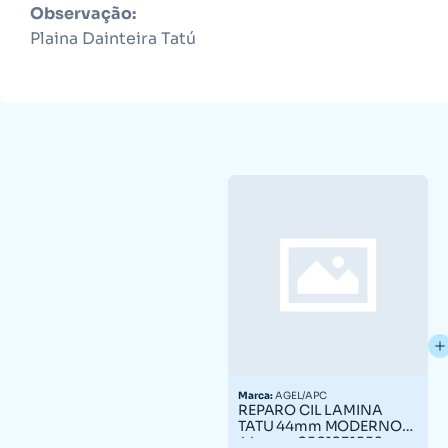
Observação:
Plaina Dainteira Tatú
Marca:
AGEL/APC
REPARO CIL LAMINA
TATU 44mm MODERNO
44mm = 0501031552