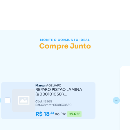
MONTE O CONJUNTO IDEAL
Compre Junto
Marca:
AGEL/APC
REPARO PISTAO LAMINA
(9000101050 )
38mm=0501030380
Cód.:
13265
Ref.:
38mm=0501030380
R$ 18
,41
no Pix
9% OFF