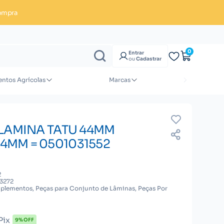
ompra
Enviar orçamento
0
Entrar
ou
Cadastrar
ntos Agrícolas
Marcas
 LAMINA TATU 44MM
MM = 0501031552
2
3272
plementos, Peças para Conjunto de Lâminas, Peças Por
Pix
9% OFF