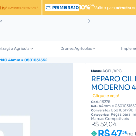
OFF
10%
tis
PRIMEIRA10
Válido para
primeira
c
* CONSULTE AS REGRAS
da
rização Agrícola
Drones Agrícolas
Impleme
RNO 44mm = 0501031552
AGEL/APC
Marca:
REPARO CIL
MODERNO 44
Clique e veja!
13275
Cod.:
44mm = 050103155
Ref.:
0501031796 1
Conversão.:
Peças para Im
Categorias:
Marcas Compatíveis
R$ 52,04
R$ 47
,36
no 