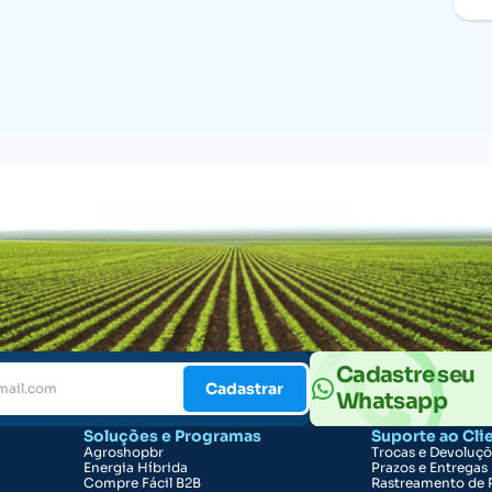
Cadastre seu
Cadastrar
Whatsapp
Soluções e Programas
Suporte ao Cli
Agroshopbr
Trocas e Devoluç
Energia Híbrida
Prazos e Entregas
Compre Fácil B2B
Rastreamento de 