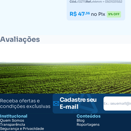
Cód.:
13275
Ref.:
44mm = 0501031552
R$ 47
,36
no Pix
9% OFF
Avaliações
Cadastre seu
Receba ofertas e
condições exclusivas
E-mail
Institucional
Conteúdos
Quem Somos
Blog
Transparência
Roportagens
Segurança e Privacidade