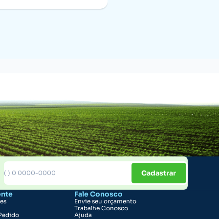
Cadastrar
ente
Fale Conosco
ões
Envie seu orçamento
Trabalhe Conosco
Pedido
Ajuda