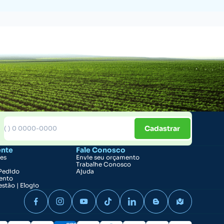
Cadastrar
ente
Fale Conosco
ões
Envie seu orçamento
Trabalhe Conosco
Pedido
Ajuda
ento
stão | Elogio