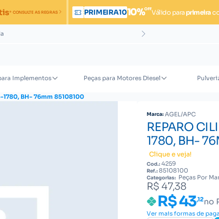
OFF
10%
tis
PRIMEIRA10
Válido para
primeira
c
* CONSULTE AS REGRAS
da
para Implementos
Peças para Motores Diesel
Pulveri
-1780, BH- 76mm 85108100
AGEL/APC
Marca:
REPARO CILI
1780, BH- 7
Clique e veja!
4259
Cod.:
85108100
Ref.:
Peças Por Mar
Categorias:
R$ 47,38
R$ 43
,12
no 
Ver mais formas de pa