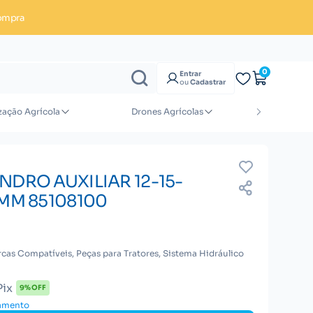
ompra
Enviar orçamento
0
Entrar
ou
Cadastrar
zação Agrícola
Drones Agrícolas
Implement
NDRO AUXILIAR 12-15-
6MM 85108100
cas Compatíveis, Peças para Tratores, Sistema Hidráulico
Pix
9% OFF
gamento