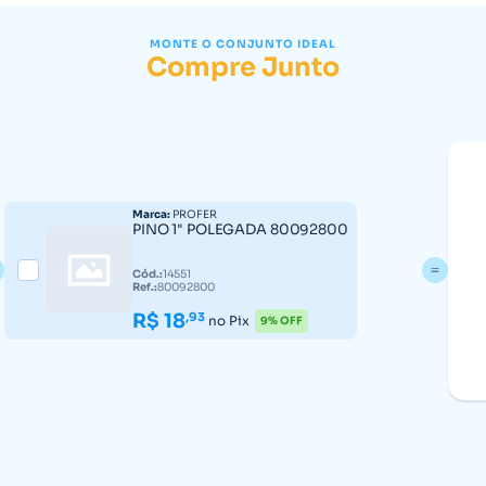
MONTE O CONJUNTO IDEAL
Compre Junto
Marca:
PROFER
PINO 1" POLEGADA 80092800
Cód.:
14551
Ref.:
80092800
R$ 18
,93
no Pix
9% OFF