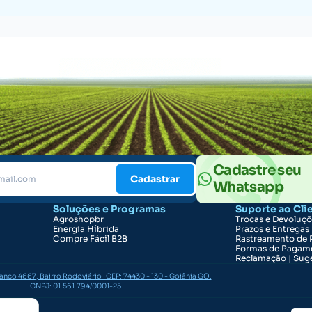
Cadastre seu
Cadastrar
Whatsapp
Soluções e Programas
Suporte ao Cli
Agroshopbr
Trocas e Devoluç
Energia Híbrida
Prazos e Entregas
Compre Fácil B2B
Rastreamento de 
Formas de Pagam
Reclamação | Suge
ranco 4667, Bairro Rodoviário CEP: 74430 - 130 - Goiânia GO.
CNPJ: 01.561.794/0001-25