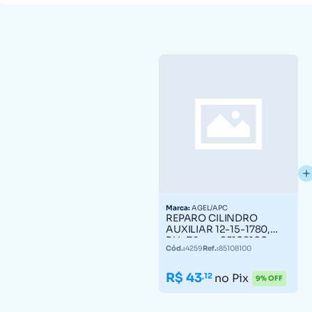
Marca:
AGEL/APC
REPARO CILINDRO
AUXILIAR 12-15-1780,
BH- 76mm 85108100
Cód.:
4259
Ref.:
85108100
R$ 43
,12
no Pix
9% OFF