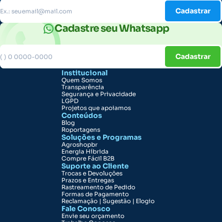
Cadastrar
Cadastre seu Whatsapp
Cadastrar
Institucional
Quem Somos
Transparência
Segurança e Privacidade
LGPD
Projetos que apoiamos
Conteúdos
Blog
Roportagens
Soluções e Programas
Agroshopbr
Energia Híbrida
Compre Fácil B2B
Suporte ao Cliente
Trocas e Devoluções
Prazos e Entregas
Rastreamento de Pedido
Formas de Pagamento
Reclamação | Sugestão | Elogio
Fale Conosco
Envie seu orçamento