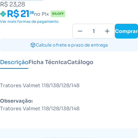
R$ 23,28
R$ 21
,18
no Pix
9% OFF
Ver mais formas de pagamento
Comprar
Calcule o frete e prazo de entrega
Descrição
Ficha Técnica
Catálogo
Tratores Valmet 118/138/128/148
Observação:
Tratores Valmet 118/128/138/148