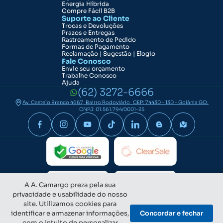
Energia Híbrida
Compre Fácil B2B
Suporte ao Cliente
Trocas e Devoluções
Prazos e Entregas
Rastreamento de Pedido
Formas de Pagamento
Reclamação | Sugestão | Elogio
Fale Conosco
Envie seu orçamento
Trabalhe Conosco
Ajuda
(62) 3272-6666
Av. Castelo Branco 4667, Bairro Rodoviário CEP: 74430 - 130 - Goiânia GO.
CNPJ: 01.561.794/0001-25
A A. Camargo preza pela sua
privacidade e usabilidade do nosso
site. Utilizamos cookies para
identificar e armazenar informações,
Concordar e fechar
com o intuito de personalizar