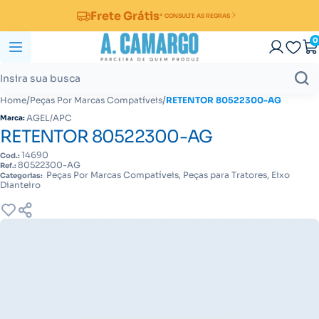
Frete Grátis
* CONSULTE AS REGRAS
0
/
/
Home
Peças Por Marcas Compatíveis
RETENTOR 80522300-AG
AGEL/APC
Marca:
RETENTOR 80522300-AG
14690
Cod.:
80522300-AG
Ref.:
Peças Por Marcas Compatíveis, Peças para Tratores, Eixo
Categorias:
Dianteiro