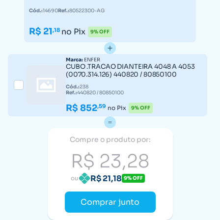
Cód.:
14690
Ref.:
80522300-AG
R$ 21
,18
no Pix
9% OFF
Marca:
ENFER
CUBO .TRACAO DIANTEIRA 4048 A 4053
(0070.314.126) 440820 / 80850100
Cód.:
238
Ref.:
440820 / 80850100
R$ 852
,59
no Pix
9% OFF
Compre o produto por:
R$ 23,28
R$ 21,18
ou
9% OFF
Comprar junto