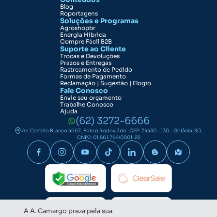
Blog
Roportagens
Soluções e Programas
Agroshopbr
Energia Híbrida
Compre Fácil B2B
Suporte ao Cliente
Trocas e Devoluções
Prazos e Entregas
Rastreamento de Pedido
Formas de Pagamento
Reclamação | Sugestão | Elogio
Fale Conosco
Envie seu orçamento
Trabalhe Conosco
Ajuda
(62) 3272-6666
Av. Castelo Branco 4667, Bairro Rodoviário CEP: 74430 - 130 - Goiânia GO.
CNPJ: 01.561.794/0001-25
A A. Camargo preza pela sua