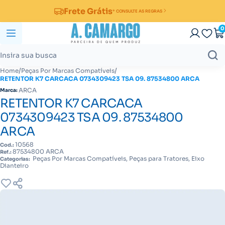
Frete Grátis
* CONSULTE AS REGRAS
0
/
/
Home
Peças Por Marcas Compatíveis
RETENTOR K7 CARCACA 0734309423 TSA 09. 87534800 ARCA
ARCA
Marca:
RETENTOR K7 CARCACA
0734309423 TSA 09. 87534800
ARCA
10568
Cod.:
87534800 ARCA
Ref.:
Peças Por Marcas Compatíveis, Peças para Tratores, Eixo
Categorias:
Dianteiro