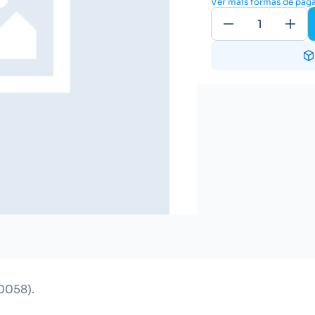
Ver mais formas de pa
058).