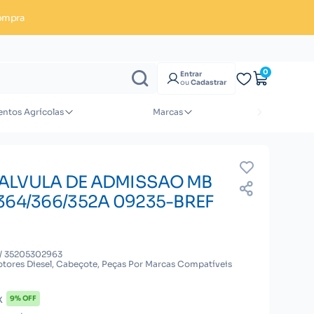
ompra
Enviar orçamento
0
Entrar
ou
Cadastrar
ntos Agrícolas
Marcas
ALVULA DE ADMISSAO MB
364/366/352A 09235-BREF
/ 35205302963
tores Diesel, Cabeçote, Peças Por Marcas Compatíveis
x
9% OFF