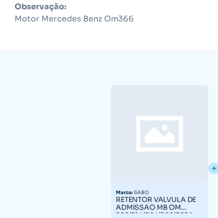
Observação:
Motor Mercedes Benz Om366
Marca:
SABO
RETENTOR VALVULA DE
ADMISSAO MB OM
355/314/364/366/352A