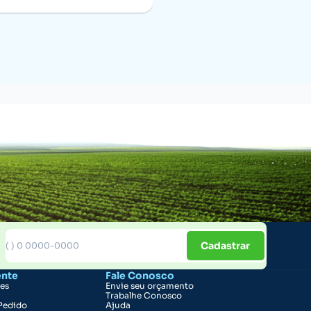
Cadastrar
ente
Fale Conosco
ões
Envie seu orçamento
Trabalhe Conosco
Pedido
Ajuda