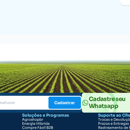
Cadastre seu
Cadastrar
Whatsapp
Soluções e Programas
Suporte ao Cli
Agroshopbr
Trocas e Devoluç
Energia Híbrida
Prazos e Entregas
Compre Fácil B2B
Rastreamento de 