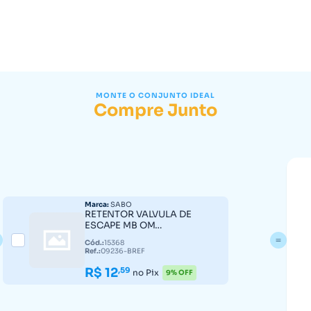
MONTE O CONJUNTO IDEAL
Compre Junto
Marca:
SABO
RETENTOR VALVULA DE
ESCAPE MB OM
355/314/364/366/352A 09236-
Cód.:
15368
BREF
Ref.:
09236-BREF
R$ 12
,59
no Pix
9% OFF