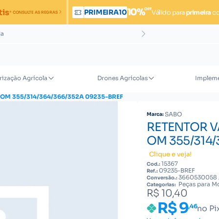
OFF
10%
tis
PRIMEIRA10
Válido para
primeira
c
* CONSULTE AS REGRAS
da
rização Agrícola
Drones Agrícolas
Impleme
OM 355/314/364/366/352A 09235-BREF
SABO
Marca:
RETENTOR V
OM 355/314/
Clique e veja!
15367
Cod.:
09235-BREF
Ref.:
3660530058 
Conversão.:
Peças para Mo
Categorias:
R$ 10,40
R$ 9
,46
no Pi