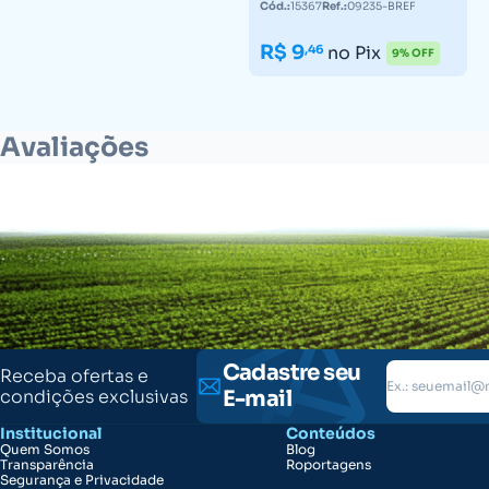
Cód.:
15367
Ref.:
09235-BREF
09235-BREF
R$ 9
,46
no Pix
9% OFF
Avaliações
Cadastre seu
Receba ofertas e
condições exclusivas
E-mail
Institucional
Conteúdos
Quem Somos
Blog
Transparência
Roportagens
Segurança e Privacidade