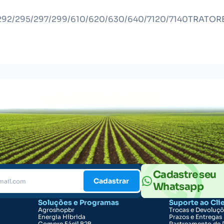
92/295/297/299/610/620/630/640/7120/7140TRATOR
Cadastre seu
Cadastrar
Whatsapp
Soluções e Programas
Suporte ao Cli
Agroshopbr
Trocas e Devoluç
Energia Híbrida
Prazos e Entregas
Compre Fácil B2B
Rastreamento de 