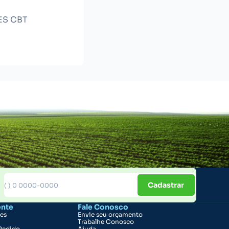
ES CBT
Cadastrar
ente
Fale Conosco
ões
Envie seu orçamento
Trabalhe Conosco
Pedido
Ajuda