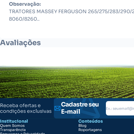
Observação:
TRATORES MASSEY FERGUSON 265/275/283/290/2
8060/8260..
Avaliações
Cadastre seu
Receba ofertas e
condições exclusivas
E-mail
Institucional
Conteúdos
Quem Somos
Blog
Transparência
Roportagens
Segurança e Privacidade