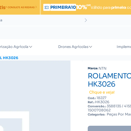
OFF
10%
tis
PRIMEIRA10
Válido para
primeira
c
* CONSULTE AS REGRAS
da
rização Agrícola
Drones Agrícolas
Impleme
L HK3026
NTN
Marca:
ROLAMENTO
HK3026
Clique e veja!
18227
Cod.:
HK3026
Ref.:
3588135 / 41
Conversão.:
1500708062
Peças Por Mar
Categorias: