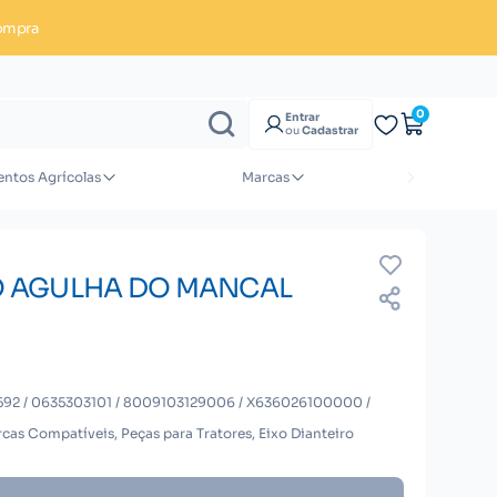
ompra
Enviar orçamento
0
Entrar
ou
Cadastrar
ntos Agrícolas
Marcas
 AGULHA DO MANCAL
5592 / 0635303101 / 8009103129006 / X636026100000 /
cas Compatíveis, Peças para Tratores, Eixo Dianteiro