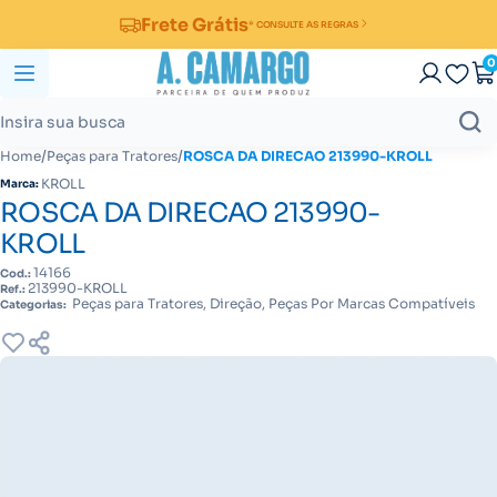
Frete Grátis
* CONSULTE AS REGRAS
0
/
/
Home
Peças para Tratores
ROSCA DA DIRECAO 213990-KROLL
KROLL
Marca:
ROSCA DA DIRECAO 213990-
KROLL
14166
Cod.:
213990-KROLL
Ref.:
Peças para Tratores, Direção, Peças Por Marcas Compatíveis
Categorias: