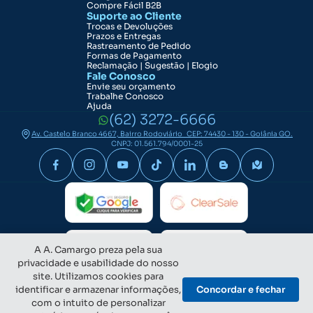
Compre Fácil B2B
Suporte ao Cliente
Trocas e Devoluções
Prazos e Entregas
Rastreamento de Pedido
Formas de Pagamento
Reclamação | Sugestão | Elogio
Fale Conosco
Envie seu orçamento
Trabalhe Conosco
Ajuda
(62) 3272-6666
Av. Castelo Branco 4667, Bairro Rodoviário CEP: 74430 - 130 - Goiânia GO.
CNPJ: 01.561.794/0001-25
A A. Camargo preza pela sua
privacidade e usabilidade do nosso
site. Utilizamos cookies para
identificar e armazenar informações,
Concordar e fechar
com o intuito de personalizar