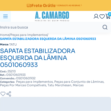
Frete Grátis
* CONSULTE AS REGRAS
0
/
/
Home
Peças para Implementos
SAPATA ESTABILIZADORA ESQUERDA DA LÂMINA 0501060933
TATU
Marca:
SAPATA ESTABILIZADORA
ESQUERDA DA LÂMINA
0501060933
25213
Cod.:
0501060933
Ref.:
0501060932
Conversão.:
Peças para Implementos, Peças para Conjunto de Lâminas,
Categorias:
Peças Por Marcas Compatíveis, Tatu Marchesan, Marcas