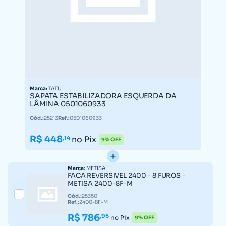
Marca:
TATU
SAPATA ESTABILIZADORA ESQUERDA DA
LÂMINA 0501060933
Cód.:
25213
Ref.:
0501060933
R$ 448
,14
no Pix
9% OFF
Marca:
METISA
FACA REVERSIVEL 2400 - 8 FUROS -
METISA 2400-8F-M
Cód.:
25350
Ref.:
2400-8F-M
R$ 786
,95
no Pix
9% OFF