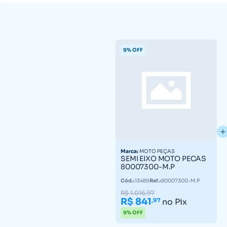
9% OFF
Marca:
MOTO PEÇAS
SEMI EIXO MOTO PECAS
80007300-M.P
Cód.:
13489
Ref.:
80007300-M.P
R$ 1.016,97
R$ 841
,97
no Pix
9% OFF