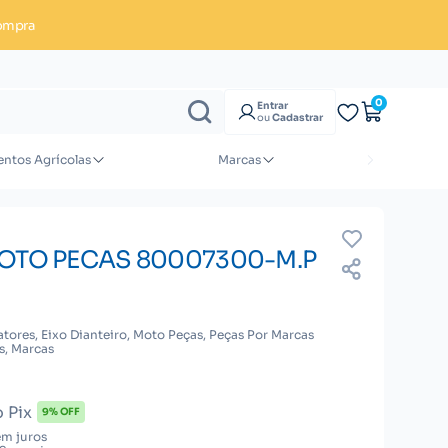
ompra
Enviar orçamento
0
Entrar
ou
Cadastrar
ntos Agrícolas
Marcas
MOTO PECAS 80007300-M.P
atores, Eixo Dianteiro, Moto Peças, Peças Por Marcas
s, Marcas
 Pix
9% OFF
em juros