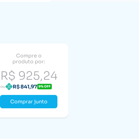
Compre o
produto por:
R$ 925,24
R$ 841,97
ou
9% OFF
Comprar junto