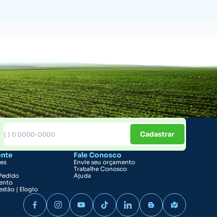
Cadastrar
ente
Fale Conosco
ões
Envie seu orçamento
Trabalhe Conosco
Pedido
Ajuda
ento
stão | Elogio