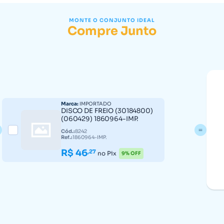
MONTE O CONJUNTO IDEAL
Compre Junto
Marca:
IMPORTADO
DISCO DE FREIO (30184800)
(060429) 1860964-IMP.
Cód.:
8242
Ref.:
1860964-IMP.
R$ 46
,27
no Pix
9% OFF