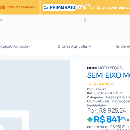
OFF
10%
tis
PRIMEIRA10
Válido para
primeira
c
* CONSULTE AS REGRAS
da
rização Agrícola
Drones Agrícolas
Impleme
MOTO PEÇAS
Marca:
SEMI EIXO 
Clique e veja!
13489
Cod.:
80007300-M.P
Ref.:
Peças para Tr
Categorias:
Compatíveis, Promoçõe
R$ 1.016,97
Por: R$ 925,24
R$ 841
,97
no
em até 4x de R$ 231,31 s