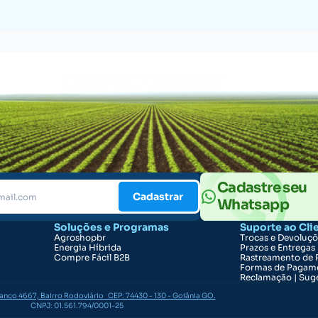
Cadastre seu
Cadastrar
Whatsapp
Soluções e Programas
Suporte ao Cli
Agroshopbr
Trocas e Devoluç
Energia Híbrida
Prazos e Entregas
Compre Fácil B2B
Rastreamento de 
Formas de Pagam
Reclamação | Suge
ranco 4667, Bairro Rodoviário CEP: 74430 - 130 - Goiânia GO.
CNPJ: 01.561.794/0001-25