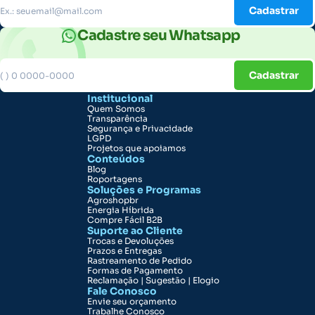
Cadastrar
Cadastre seu Whatsapp
Cadastrar
Institucional
Quem Somos
Transparência
Segurança e Privacidade
LGPD
Projetos que apoiamos
Conteúdos
Blog
Roportagens
Soluções e Programas
Agroshopbr
Energia Híbrida
Compre Fácil B2B
Suporte ao Cliente
Trocas e Devoluções
Prazos e Entregas
Rastreamento de Pedido
Formas de Pagamento
Reclamação | Sugestão | Elogio
Fale Conosco
Envie seu orçamento
Trabalhe Conosco