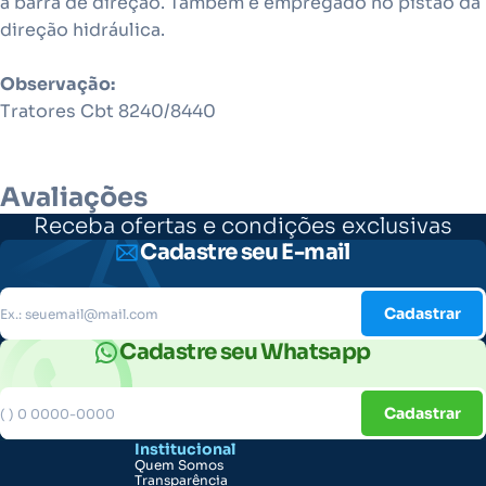
a barra de direção. Também é empregado no pistão da
direção hidráulica.
Observação:
Tratores Cbt 8240/8440
Avaliações
Receba ofertas e condições exclusivas
Cadastre seu E-mail
Cadastrar
Cadastre seu Whatsapp
Cadastrar
Institucional
Quem Somos
Transparência