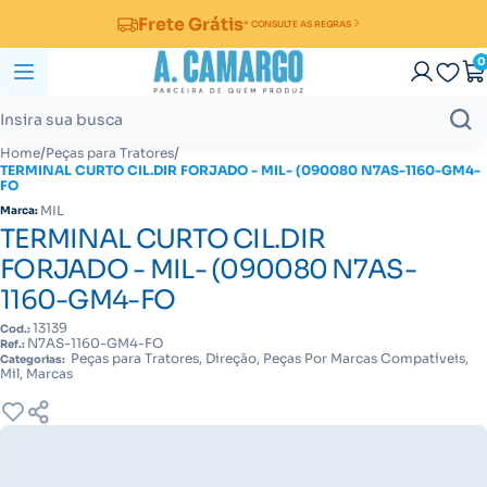
Frete Grátis
* CONSULTE AS REGRAS
0
/
/
Home
Peças para Tratores
TERMINAL CURTO CIL.DIR FORJADO - MIL- (090080 N7AS-1160-GM4-
FO
MIL
Marca:
TERMINAL CURTO CIL.DIR
FORJADO - MIL- (090080 N7AS-
1160-GM4-FO
13139
Cod.:
N7AS-1160-GM4-FO
Ref.:
Peças para Tratores, Direção, Peças Por Marcas Compatíveis,
Categorias:
Mil, Marcas