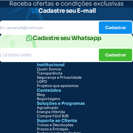
Receba ofertas e condições exclusivas
Cadastre seu E-mail
Cadastrar
Cadastre seu Whatsapp
Cadastrar
Institucional
Quem Somos
Transparência
Segurança e Privacidade
LGPD
Projetos que apoiamos
Conteúdos
Blog
Roportagens
Soluções e Programas
Agroshopbr
Energia Híbrida
Compre Fácil B2B
Suporte ao Cliente
Trocas e Devoluções
Prazos e Entregas