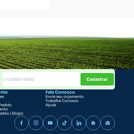
Cadastrar
ente
Fale Conosco
ões
Envie seu orçamento
Trabalhe Conosco
Pedido
Ajuda
ento
stão | Elogio