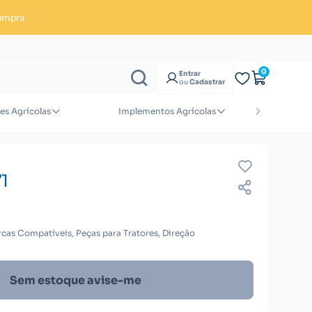
ompra
Enviar orçamento
0
Entrar
ou
Cadastrar
es Agrícolas
Implementos Agrícolas
M
1
cas Compatíveis, Peças para Tratores, Direção
Sem estoque avise-me