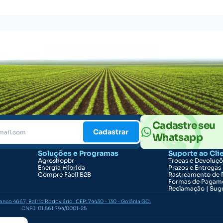
Cadastre seu
Cadastrar
Whatsapp
Soluções e Programas
Suporte ao Cli
Agroshopbr
Trocas e Devoluç
Energia Híbrida
Prazos e Entregas
Compre Fácil B2B
Rastreamento de 
Formas de Pagam
Reclamação | Suge
ranco 4667, Bairro Rodoviário CEP: 74430 - 130 - Goiânia GO.
CNPJ: 01.561.794/0001-25