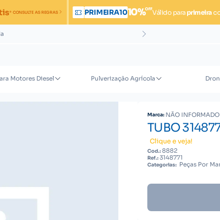
OFF
10%
tis
PRIMEIRA10
Válido para
primeira
c
* CONSULTE AS REGRAS
da
ara Motores Diesel
Pulverização Agrícola
Dron
NÃO INFORMADO
Marca:
TUBO 314877
Clique e veja!
8882
Cod.:
3148771
Ref.:
Peças Por Mar
Categorias: