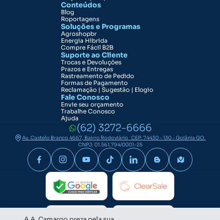
Conteúdos
Blog
Roportagens
Soluções e Programas
Agroshopbr
Energia Híbrida
Compre Fácil B2B
Suporte ao Cliente
Trocas e Devoluções
Prazos e Entregas
Rastreamento de Pedido
Formas de Pagamento
Reclamação | Sugestão | Elogio
Fale Conosco
Envie seu orçamento
Trabalhe Conosco
Ajuda
(62) 3272-6666
Av. Castelo Branco 4667, Bairro Rodoviário CEP: 74430 - 130 - Goiânia GO.
CNPJ: 01.561.794/0001-25
A A. Camargo preza pela sua