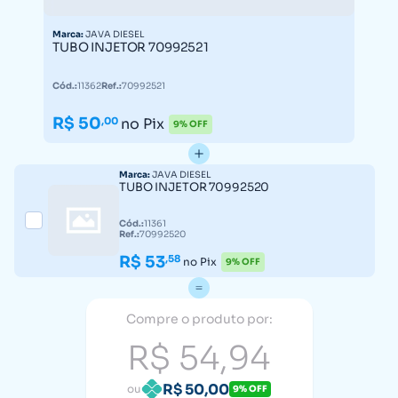
Marca:
JAVA DIESEL
TUBO INJETOR 70992521
Cód.:
11362
Ref.:
70992521
R$ 50
,00
no Pix
9% OFF
Marca:
JAVA DIESEL
TUBO INJETOR 70992520
Cód.:
11361
Ref.:
70992520
R$ 53
,58
no Pix
9% OFF
Compre o produto por:
R$ 54,94
R$ 50,00
ou
9% OFF