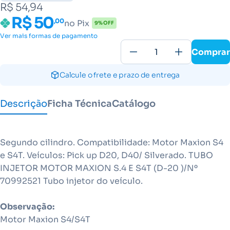
R$ 54,94
R$ 50
,00
no Pix
9% OFF
Ver mais formas de pagamento
Comprar
Calcule o frete e prazo de entrega
Descrição
Ficha Técnica
Catálogo
Segundo cilindro. Compatibilidade: Motor Maxion S4
e S4T. Veículos: Pick up D20, D40/ Silverado. TUBO
INJETOR MOTOR MAXION S.4 E S4T (D-20 )/Nº
70992521 Tubo injetor do veículo.
Observação:
Motor Maxion S4/S4T