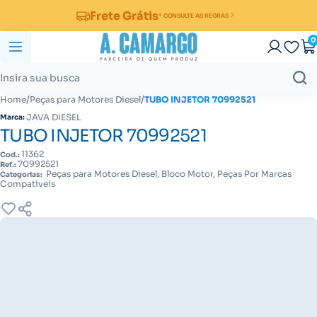
Frete Grátis
* CONSULTE AS REGRAS
0
/
/
Home
Peças para Motores Diesel
TUBO INJETOR 70992521
JAVA DIESEL
Marca:
TUBO INJETOR 70992521
11362
Cod.:
70992521
Ref.:
Peças para Motores Diesel, Bloco Motor, Peças Por Marcas
Categorias:
Compatíveis