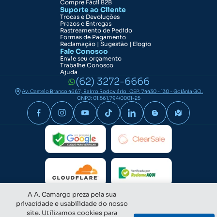
Compre Fácil B2B
Suporte ao Cliente
Trocas e Devoluções
Prazos e Entregas
Rastreamento de Pedido
Formas de Pagamento
Reclamação | Sugestão | Elogio
Fale Conosco
Envie seu orçamento
Trabalhe Conosco
Ajuda
(62) 3272-6666
Av. Castelo Branco 4667, Bairro Rodoviário CEP: 74430 - 130 - Goiânia GO.
CNPJ: 01.561.794/0001-25
A A. Camargo preza pela sua
privacidade e usabilidade do nosso
site. Utilizamos cookies para