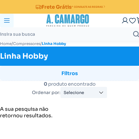
Frete Grátis
* CONSULTE AS REGRAS
/
/
Home
Compressores
Linha Hobby
Linha Hobby
Filtros
0
produto encontrado
Ordenar por:
Selecione
A sua pesquisa não
retornou resultados.