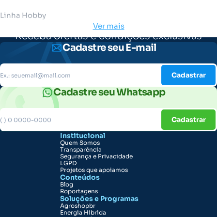
Linha Hobby
Ver mais
Receba ofertas e condições exclusivas
Cadastre seu E-mail
Cadastrar
Cadastre seu Whatsapp
Cadastrar
Institucional
Quem Somos
Transparência
Segurança e Privacidade
LGPD
Projetos que apoiamos
Conteúdos
Blog
Roportagens
Soluções e Programas
Agroshopbr
Energia Híbrida